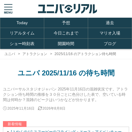
Today
予想
過去
リアルタイム
今日これまで
マリオ入場
ショー時刻表
開園時間
ブログ
ユニバ
アトラクション
2025/11/16 のアトラクション待ち時間
ユニバ 2025/11/16 の待ち時間
ユニバーサルスタジオジャパン 2025年11月16日の混雑状況です。アトラ
クション待ち時間の推移を３０分ごとに色分けした表で、空いている時
間は何時か？混雑のピークはいつかなどが分かります。
2025年11月16日
2026年8月8日
新着情報
[よやくのり] スヌーピーのフライング・エース・アドベンチャーを追加しました。