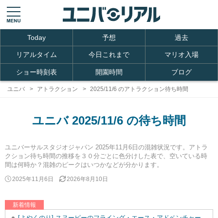
Today
予想
過去
リアルタイム
今日これまで
マリオ入場
ショー時刻表
開園時間
ブログ
ユニバ
アトラクション
2025/11/6 のアトラクション待ち時間
ユニバ 2025/11/6 の待ち時間
ユニバーサルスタジオジャパン 2025年11月6日の混雑状況です。アトラ
クション待ち時間の推移を３０分ごとに色分けした表で、空いている時
間は何時か？混雑のピークはいつかなどが分かります。
2025年11月6日
2026年8月10日
新着情報
[よやくのり] スヌーピーのフライング・エース・アドベンチャーを追加しました。