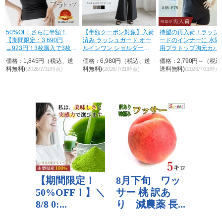
【半額クーポン対象】入荷
待望の再入荷！ラッシュガ
72%OFF!【期間限定：
済み ラッシュガード オー
ードのインナーに 水陸両
1,099円～1,999円！
ルインワン ショルダーフ
用ブラトップ胸元カバー型
間ランキング5位】 ...
リル ...
&...
価格：6,980円（税込、送
価格：2,790円～（税込、
価格：1,099円～（税
料無料)
送料無料)
送料無料)
(2026/7/31時点)
(2026/7/31時点)
(2026/7/31時点