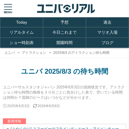
Today
予想
過去
リアルタイム
今日これまで
マリオ入場
ショー時刻表
開園時間
ブログ
ユニバ
アトラクション
2025/8/3 のアトラクション待ち時間
ユニバ 2025/8/3 の待ち時間
ユニバーサルスタジオジャパン 2025年8月3日の混雑状況です。アトラク
ション待ち時間の推移を３０分ごとに色分けした表で、空いている時間
は何時か？混雑のピークはいつかなどが分かります。
2025年8月3日
2026年8月8日
新着情報
[よやくのり] スヌーピーのフライング・エース・アドベンチャーを追加しました。