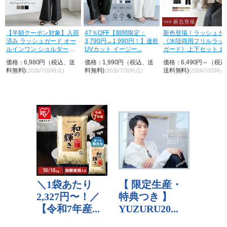
【半額クーポン対象】入荷
47％OFF【期間限定：
新色登場！ラッシュガ
済み ラッシュガード オー
3,790円→1,990円！】速乾
《水陸両用フリルラッ
ルインワン ショルダーフ
UVカット イージー...
ガード》上下セット お
リル ...
ゃれ U...
価格：6,980円（税込、送
価格：1,990円（税込、送
価格：6,490円～（税
料無料)
料無料)
送料無料)
(2026/7/31時点)
(2026/7/31時点)
(2026/7/31時点