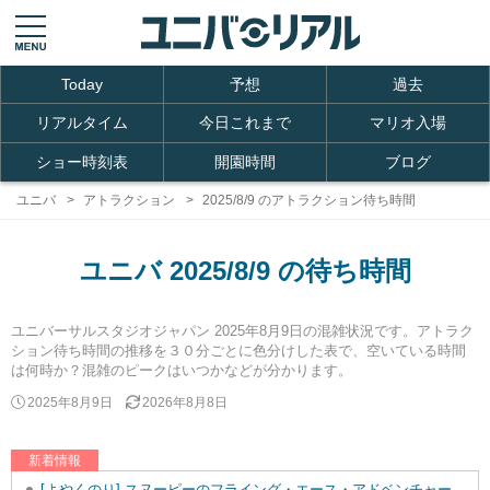
Today
予想
過去
リアルタイム
今日これまで
マリオ入場
ショー時刻表
開園時間
ブログ
ユニバ
アトラクション
2025/8/9 のアトラクション待ち時間
ユニバ 2025/8/9 の待ち時間
ユニバーサルスタジオジャパン 2025年8月9日の混雑状況です。アトラク
ション待ち時間の推移を３０分ごとに色分けした表で、空いている時間
は何時か？混雑のピークはいつかなどが分かります。
2025年8月9日
2026年8月8日
新着情報
[よやくのり] スヌーピーのフライング・エース・アドベンチャーを追加しました。