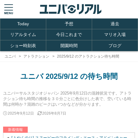
Today
予想
過去
リアルタイム
今日これまで
マリオ入場
ショー時刻表
開園時間
ブログ
ユニバ
アトラクション
2025/9/12 のアトラクション待ち時間
ユニバ 2025/9/12 の待ち時間
ユニバーサルスタジオジャパン 2025年9月12日の混雑状況です。アトラ
クション待ち時間の推移を３０分ごとに色分けした表で、空いている時
間は何時か？混雑のピークはいつかなどが分かります。
2025年9月12日
2026年8月7日
新着情報
[よやくのり] スヌーピーのフライング・エース・アドベンチャーを追加しました。