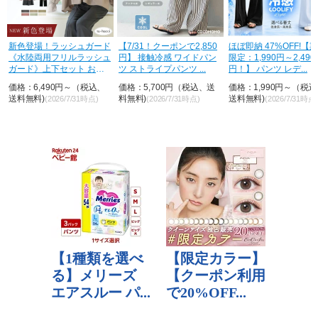
色登場！ラッシュガード
【7/31！クーポンで2,850
ほぼ即納 47%OFF!【期間
水陸両用フリルラッシュ
円】 接触冷感 ワイドパン
限定：1,990円～2,490
ード》上下セット おし
ツ ストライプパンツ ...
円！】 パンツ レデ...
 U...
格：6,490円～（税込、
価格：5,700円（税込、送
価格：1,990円～（税込、
料無料)
料無料)
送料無料)
(2026/7/31時点)
(2026/7/31時点)
(2026/7/31時点)