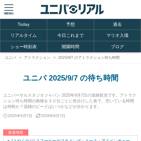
Today
予想
過去
リアルタイム
今日これまで
マリオ入場
ショー時刻表
開園時間
ブログ
ユニバ
アトラクション
2025/9/7 のアトラクション待ち時間
ユニバ 2025/9/7 の待ち時間
ユニバーサルスタジオジャパン 2025年9月7日の混雑状況です。アトラク
ション待ち時間の推移を３０分ごとに色分けした表で、空いている時間
は何時か？混雑のピークはいつかなどが分かります。
2025年9月7日
2026年8月7日
新着情報
[よやくのり] スヌーピーのフライング・エース・アドベンチャーを追加しました。