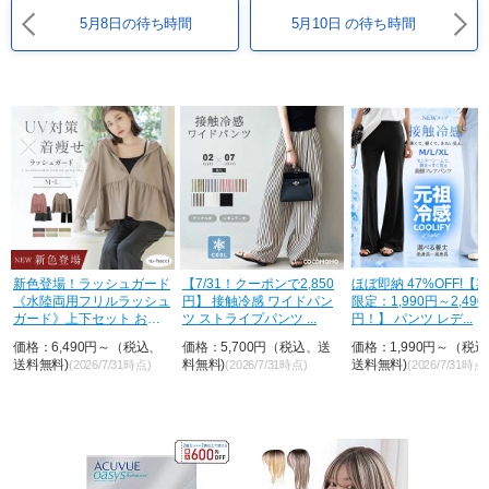
5月8日の待ち時間
5月10日 の待ち時間
ド
【7/31！クーポンで2,850
ほぼ即納 47%OFF!【期間
待望の再入荷！ラッシ
ュ
円】 接触冷感 ワイドパン
限定：1,990円～2,490
ードのインナーに 水陸
ツ ストライプパンツ ...
円！】 パンツ レデ...
用ブラトップ胸元カバ
&...
価格：5,700円（税込、送
価格：1,990円～（税込、
価格：2,790円～（税
料無料)
送料無料)
送料無料)
(2026/7/31時点)
(2026/7/31時点)
(2026/7/31時点