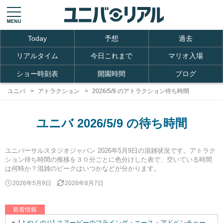
Today
予想
過去
リアルタイム
今日これまで
マリオ入場
ショー時刻表
開園時間
ブログ
ユニバ
アトラクション
2026/5/9 のアトラクション待ち時間
ユニバ 2026/5/9 の待ち時間
ユニバーサルスタジオジャパン 2026年5月9日の混雑状況です。アトラク
ション待ち時間の推移を３０分ごとに色分けした表で、空いている時間
は何時か？混雑のピークはいつかなどが分かります。
2026年5月9日
2026年8月7日
新着情報
[よやくのり] スヌーピーのフライング・エース・アドベンチャーを追加しました。