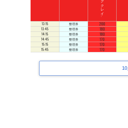
ド
ン
キ
ーコ
ン
グ
ク
レ
イ
ート
ロ
ッ
ジ
コ
200
13:15
整理券
180
13:45
整理券
180
14:15
整理券
170
14:45
整理券
170
15:15
整理券
170
15:45
整理券
1