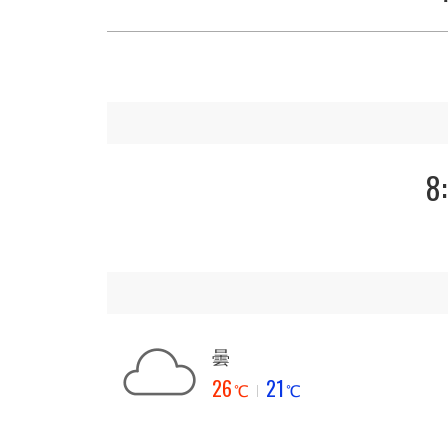
8
曇
26
21
℃
℃