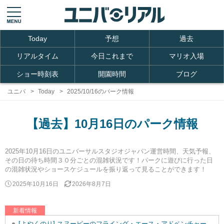
Today
予想
過去
リアルタイム
今日これまで
マリオ入場
ショー時刻表
開園時間
ブログ
ユニバ
Today
2025/10/16のパーク情報
【過去】10月16日のパーク情報
2025年10月16日のユニバーサルスタジオジャパン運営時間、天気予報、
その日の待ち時間３０分ごとの混雑状況です！パークに遊びに行った日
の混雑状況やショースケジュールを振り返って見ることができます！
2025年10月16日
2026年8月7日
新着情報
[よやくのり] スヌーピーのフライング・エース・アドベンチャーを追加しました。