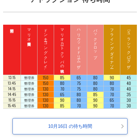
マリオ入場整理券
ド
ン
キ
ーコ
ン
グ
ク
レ
イ
ート
ロ
ッ
マリオカート クッパの挑戦状
ハ
リ
ウ
ッ
ド
ド
リ
ーム
ザ
イ
バックドロップ
フライング ダイナソー
ジ
ュ
ラ
シ
ッ
ク
パ
ーク
ザ
イ
ジ
コ
ラ
ド
ラ
ド
150
85
65
80
90
45
13:15
整理券
150
80
75
80
80
40
13:45
整理券
130
70
75
80
70
40
14:15
整理券
130
65
80
85
70
35
14:45
整理券
130
90
80
90
65
30
15:15
整理券
130
85
70
90
70
30
15:45
整理券
10月16日 の待ち時間