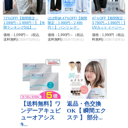
H
72%OFF!【期間限定：
ほぼ即納 47%OFF!【期間
47％OFF【期間限定：
1,099円～1,999円！】【年
限定：1,990円～2,490
3,790円→1,990円！
間ランキング5位】 ...
円！】 パンツ レデ...
UVカット イージー...
価格：1,099円～（税込、
価格：1,990円～（税込、
価格：1,990円（税込
送料無料)
送料無料)
料無料)
(2026/7/31時点)
(2026/7/31時点)
(2026/7/31時点)