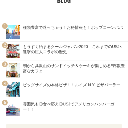
種類豊富で迷っちゃう！お得情報も！ポップコーンパパ
もうすぐ始まるクールジャパン2020！これまでのUSJ×
進撃の巨人コラボの歴史
朝から具沢山のサンドイッチ＆ケーキが楽しめる‼席数豊
富なカフェ
ビッグサイズの本格ピザ！！ルイズ N.Y. ピザパーラー
雰囲気も◎食べ応え◎USJでアメリカンハンバーガ
ー！！