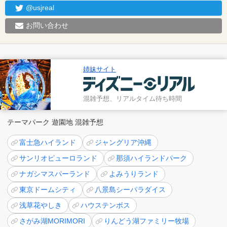
@usjreal
お問い合わせ
姉妹サイト
混雑予想、リアルタイム待ち時間
テーマパーク 遊園地 混雑予想
富士急ハイランド
ジャングリア沖縄
サンリオピューロランド
那須ハイランドパーク
ナガシマスパーランド
よみうりランド
東京ドームシティ
八景島シーパラダイス
浅草花やしき
ハウステンボス
さがみ湖MORIMORI
りんどう湖ファミリー牧場