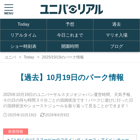
Today
予想
過去
リアルタイム
今日これまで
マリオ入場
ショー時刻表
開園時間
ブログ
ユニバ
Today
2025/10/19のパーク情報
【過去】10月19日のパーク情報
2025年10月19日のユニバーサルスタジオジャパン運営時間、天気予報、
その日の待ち時間３０分ごとの混雑状況です！パークに遊びに行った日
の混雑状況やショースケジュールを振り返って見ることができます！
2025年10月19日
2026年8月9日
新着情報
[よやくのり] スヌーピーのフライング・エース・アドベンチャーを追加しました。