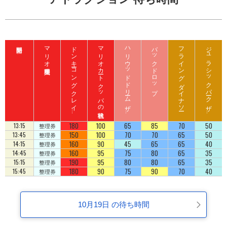
マリオ入場整理券
ド
ン
キ
ーコ
ン
グ
ク
レ
イ
ート
ロ
ッ
マリオカート クッパの挑戦状
ハ
リ
ウ
ッ
ド
ド
リ
ーム
ザ
イ
バックドロップ
フライング ダイナソー
ジ
ュ
ラ
シ
ッ
ク
パ
ーク
ザ
イ
ジ
コ
ラ
ド
ラ
ド
180
100
65
85
70
50
13:15
整理券
150
100
70
70
65
50
13:45
整理券
160
90
45
65
65
40
14:15
整理券
160
95
75
80
65
35
14:45
整理券
190
95
80
80
65
35
15:15
整理券
180
90
75
90
70
40
15:45
整理券
10月19日 の待ち時間