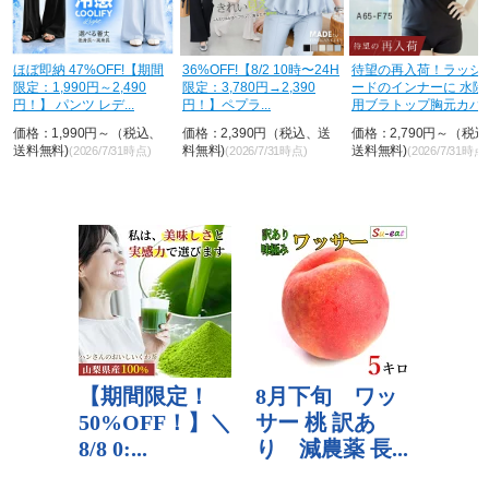
ほぼ即納 47%OFF!【期間
36%OFF!【8/2 10時〜24H
待望の再入荷！ラッシ
限定：1,990円～2,490
限定：3,780円→2,390
ードのインナーに 水陸
円！】 パンツ レデ...
円！】ペプラ...
用ブラトップ胸元カバ
&...
価格：1,990円～（税込、
価格：2,390円（税込、送
価格：2,790円～（税
送料無料)
料無料)
送料無料)
(2026/7/31時点)
(2026/7/31時点)
(2026/7/31時点