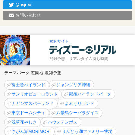
@usjreal
お問い合わせ
姉妹サイト
混雑予想、リアルタイム待ち時間
テーマパーク 遊園地 混雑予想
富士急ハイランド
ジャングリア沖縄
サンリオピューロランド
那須ハイランドパーク
ナガシマスパーランド
よみうりランド
東京ドームシティ
八景島シーパラダイス
浅草花やしき
ハウステンボス
さがみ湖MORIMORI
りんどう湖ファミリー牧場