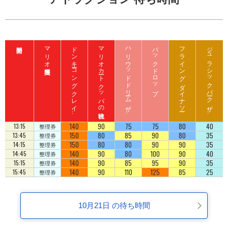
マリオ入場整理券
ド
ン
キ
ーコ
ン
グ
ク
レ
イ
ート
ロ
ッ
マリオカート クッパの挑戦状
ハ
リ
ウ
ッ
ド
ド
リ
ーム
ザ
イ
バックドロップ
フライング ダイナソー
ジ
ュ
ラ
シ
ッ
ク
パ
ーク
ザ
イ
ジ
コ
ラ
ド
ラ
ド
140
90
75
75
80
40
13:15
整理券
150
80
85
90
80
35
13:45
整理券
150
80
80
90
90
35
14:15
整理券
140
90
80
100
90
40
14:45
整理券
140
90
85
95
90
35
15:15
整理券
140
90
110
125
85
25
15:45
整理券
10月21日 の待ち時間