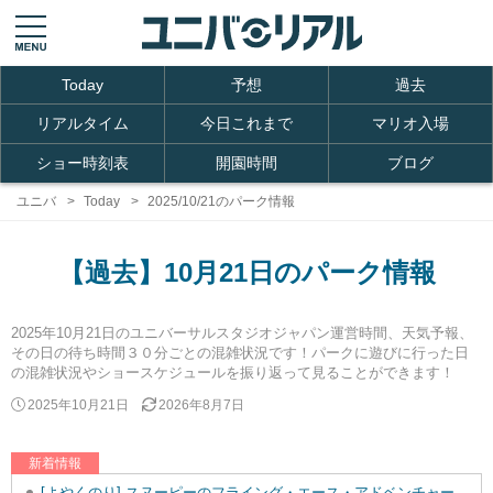
Today
予想
過去
リアルタイム
今日これまで
マリオ入場
ショー時刻表
開園時間
ブログ
ユニバ
Today
2025/10/21のパーク情報
【過去】10月21日のパーク情報
2025年10月21日のユニバーサルスタジオジャパン運営時間、天気予報、
その日の待ち時間３０分ごとの混雑状況です！パークに遊びに行った日
の混雑状況やショースケジュールを振り返って見ることができます！
2025年10月21日
2026年8月7日
新着情報
[よやくのり] スヌーピーのフライング・エース・アドベンチャーを追加しました。