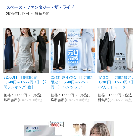
スペース・ファンタジー・ザ・ライド
2025年6月2日 ～ 当面の間
H
72%OFF!【期間限定：
ほぼ即納 47%OFF!【期間
47％OFF【期間限定：
1,099円～1,999円！】【年
限定：1,990円～2,490
3,790円→1,990円！
間ランキング5位】 ...
円！】 パンツ レデ...
UVカット イージー...
価格：1,099円～（税込、
価格：1,990円～（税込、
価格：1,990円（税込
送料無料)
送料無料)
料無料)
(2026/7/31時点)
(2026/7/31時点)
(2026/7/31時点)