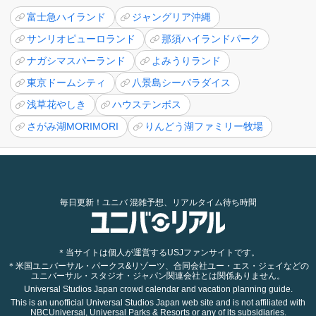
富士急ハイランド
ジャングリア沖縄
サンリオピューロランド
那須ハイランドパーク
ナガシマスパーランド
よみうりランド
東京ドームシティ
八景島シーパラダイス
浅草花やしき
ハウステンボス
さがみ湖MORIMORI
りんどう湖ファミリー牧場
毎日更新！ユニバ 混雑予想、リアルタイム待ち時間
＊当サイトは個人が運営するUSJファンサイトです。
＊米国ユニバーサル・パークス&リゾーツ、合同会社ユー・エス・ジェイなどの
ユニバーサル・スタジオ・ジャパン関連会社とは関係ありません。
Universal Studios Japan crowd calendar and vacation planning guide.
This is an unofficial Universal Studios Japan web site and is not affiliated with
NBCUniversal, Universal Parks & Resorts or any of its subsidiaries.