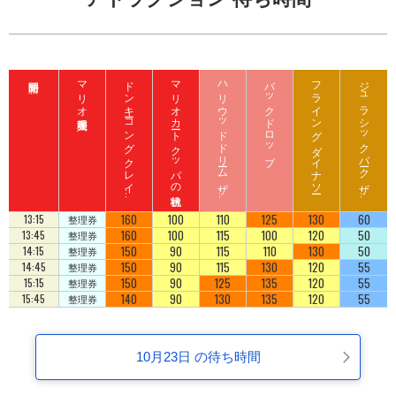
マリオ入場整理券
ド
ン
キ
ーコ
ン
グ
ク
レ
イ
ート
ロ
ッ
マリオカート クッパの挑戦状
ハ
リ
ウ
ッ
ド
ド
リ
ーム
ザ
イ
バックドロップ
フライング ダイナソー
ジ
ュ
ラ
シ
ッ
ク
パ
ーク
ザ
イ
ジ
コ
ラ
ド
ラ
ド
160
100
110
125
130
60
13:15
整理券
160
100
115
100
120
50
13:45
整理券
150
90
115
110
130
50
14:15
整理券
150
90
115
130
120
55
14:45
整理券
150
90
125
135
120
55
15:15
整理券
140
90
130
135
120
55
15:45
整理券
10月23日 の待ち時間