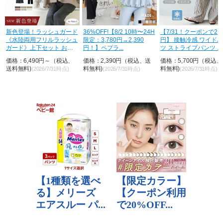
荷
新色登場！ラッシュガード
36%OFF!【8/2 10時〜24H
【7/31！クーポンで2,8
《水陸両用フリルラッシュ
限定：3,780円→2,390
円】 接触冷感 ワイド
ガード》上下セット おし
円！】ペプラ...
ツ ストライプパンツ ...
ゃれ U...
価格：6,490円～（税込、
価格：2,390円（税込、送
価格：5,700円（税込
送料無料)
料無料)
料無料)
(2026/7/31時点)
(2026/7/31時点)
(2026/7/31時点)