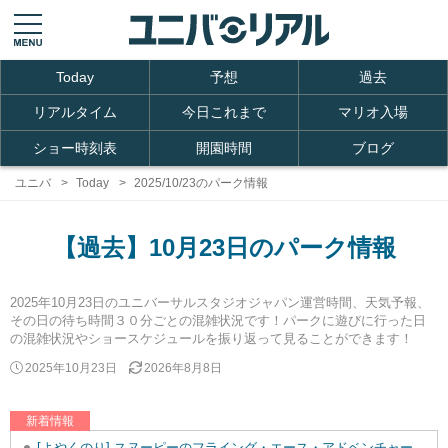
Today
予想
過去
リアルタイム
今日これまで
マリオ入場
ショー時刻表
開園時間
ブログ
ユニバ
Today
2025/10/23のパーク情報
【過去】10月23日のパーク情報
2025年10月23日のユニバーサルスタジオジャパン運営時間、天気予報、
その日の待ち時間３０分ごとの混雑状況です！パークに遊びに行った日
の混雑状況やショースケジュールを振り返って見ることができます！
2025年10月23日
2026年8月8日
新着情報
[よやくのり] スヌーピーのフライング・エース・アドベンチャーを追加しました。