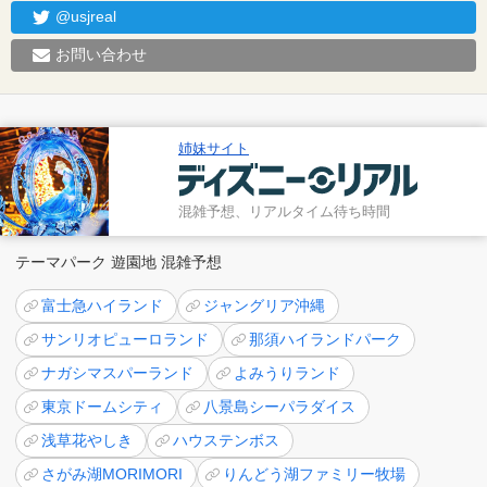
@usjreal
お問い合わせ
姉妹サイト
混雑予想、リアルタイム待ち時間
テーマパーク 遊園地 混雑予想
富士急ハイランド
ジャングリア沖縄
サンリオピューロランド
那須ハイランドパーク
ナガシマスパーランド
よみうりランド
東京ドームシティ
八景島シーパラダイス
浅草花やしき
ハウステンボス
さがみ湖MORIMORI
りんどう湖ファミリー牧場