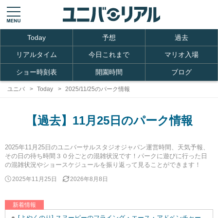
Today
予想
過去
リアルタイム
今日これまで
マリオ入場
ショー時刻表
開園時間
ブログ
ユニバ
Today
2025/11/25のパーク情報
【過去】11月25日のパーク情報
2025年11月25日のユニバーサルスタジオジャパン運営時間、天気予報、
その日の待ち時間３０分ごとの混雑状況です！パークに遊びに行った日
の混雑状況やショースケジュールを振り返って見ることができます！
2025年11月25日
2026年8月8日
新着情報
[よやくのり] スヌーピーのフライング・エース・アドベンチャーを追加しました。