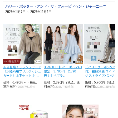
ハリー・ポッター・アンド・ザ・フォービドゥン・ジャーニー™
2025年11月7日 ～ 2025年12月4日
荷
新色登場！ラッシュガード
36%OFF!【8/2 10時〜24H
【7/31！クーポンで2,8
《水陸両用フリルラッシュ
限定：3,780円→2,390
円】 接触冷感 ワイド
ガード》上下セット おし
円！】ペプラ...
ツ ストライプパンツ ...
ゃれ U...
価格：6,490円～（税込、
価格：2,390円（税込、送
価格：5,700円（税込
送料無料)
料無料)
料無料)
(2026/7/31時点)
(2026/7/31時点)
(2026/7/31時点)