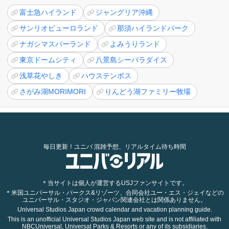
富士急ハイランド
ジャングリア沖縄
サンリオピューロランド
那須ハイランドパーク
ナガシマスパーランド
よみうりランド
東京ドームシティ
八景島シーパラダイス
浅草花やしき
ハウステンボス
さがみ湖MORIMORI
りんどう湖ファミリー牧場
毎日更新！ユニバ 混雑予想、リアルタイム待ち時間
＊当サイトは個人が運営するUSJファンサイトです。
＊米国ユニバーサル・パークス&リゾーツ、合同会社ユー・エス・ジェイなどの
ユニバーサル・スタジオ・ジャパン関連会社とは関係ありません。
Universal Studios Japan crowd calendar and vacation planning guide.
This is an unofficial Universal Studios Japan web site and is not affiliated with
NBCUniversal, Universal Parks & Resorts or any of its subsidiaries.