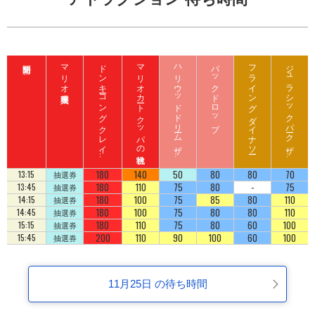
マリオ入場整理券
ド
ン
キ
ーコ
ン
グ
ク
レ
イ
ート
ロ
ッ
マリオカート クッパの挑戦状
ハ
リ
ウ
ッ
ド
ド
リ
ーム
ザ
イ
バックドロップ
フライング ダイナソー
ジ
ュ
ラ
シ
ッ
ク
パ
ーク
ザ
イ
ジ
コ
ラ
ド
ラ
ド
180
140
50
80
80
70
13:15
抽選券
180
110
75
80
-
75
13:45
抽選券
180
100
75
85
80
110
14:15
抽選券
180
100
75
80
80
110
14:45
抽選券
180
110
75
80
60
100
15:15
抽選券
200
110
90
100
60
100
15:45
抽選券
11月25日 の待ち時間