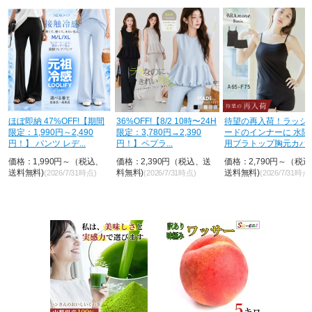
ほぼ即納 47%OFF!【期間
36%OFF!【8/2 10時〜24H
待望の再入荷！ラッシ
限定：1,990円～2,490
限定：3,780円→2,390
ードのインナーに 水陸
円！】 パンツ レデ...
円！】ペプラ...
用ブラトップ胸元カバ
&...
価格：1,990円～（税込、
価格：2,390円（税込、送
価格：2,790円～（税
送料無料)
料無料)
送料無料)
(2026/7/31時点)
(2026/7/31時点)
(2026/7/31時点