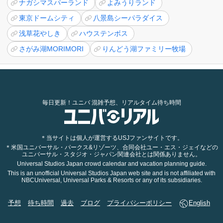
ナガシマスパーランド
よみうりランド
東京ドームシティ
八景島シーパラダイス
浅草花やしき
ハウステンボス
さがみ湖MORIMORI
りんどう湖ファミリー牧場
毎日更新！ユニバ 混雑予想、リアルタイム待ち時間
＊当サイトは個人が運営するUSJファンサイトです。
＊米国ユニバーサル・パークス&リゾーツ、合同会社ユー・エス・ジェイなどの
ユニバーサル・スタジオ・ジャパン関連会社とは関係ありません。
Universal Studios Japan crowd calendar and vacation planning guide.
This is an unofficial Universal Studios Japan web site and is not affiliated with
NBCUniversal, Universal Parks & Resorts or any of its subsidiaries.
予想
待ち時間
過去
ブログ
プライバシーポリシー
English