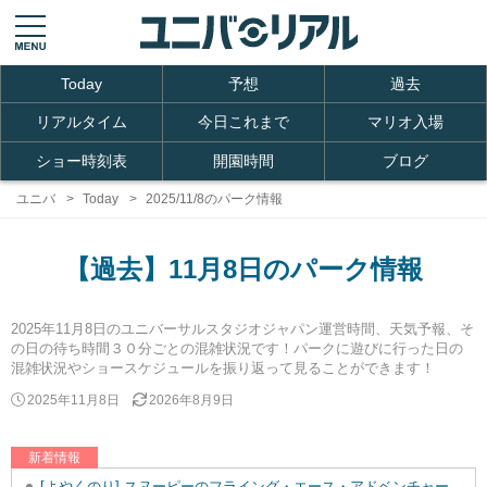
Today
予想
過去
リアルタイム
今日これまで
マリオ入場
ショー時刻表
開園時間
ブログ
ユニバ
Today
2025/11/8のパーク情報
【過去】11月8日のパーク情報
2025年11月8日のユニバーサルスタジオジャパン運営時間、天気予報、そ
の日の待ち時間３０分ごとの混雑状況です！パークに遊びに行った日の
混雑状況やショースケジュールを振り返って見ることができます！
2025年11月8日
2026年8月9日
新着情報
[よやくのり] スヌーピーのフライング・エース・アドベンチャーを追加しました。