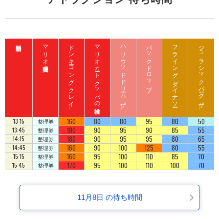
マリオ入場整理券
ド
ン
キ
ーコ
ン
グ
ク
レ
イ
ート
ロ
ッ
マリオカート クッパの挑戦状
ハ
リ
ウ
ッ
ド
ド
リ
ーム
ザ
イ
バックドロップ
フライング ダイナソー
ジ
ュ
ラ
シ
ッ
ク
パ
ーク
ザ
イ
ジ
コ
ラ
ド
ラ
ド
160
80
80
95
80
50
13:15
整理券
180
90
95
90
85
55
13:45
整理券
180
90
95
95
80
65
14:15
整理券
160
90
100
125
80
55
14:45
整理券
160
95
100
110
85
70
15:15
整理券
170
95
100
110
100
70
15:45
整理券
11月8日 の待ち時間