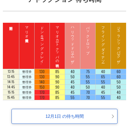
マリオ入場整理券
ド
ン
キ
ーコ
ン
グ
ク
レ
イ
ート
ロ
ッ
マリオカート クッパの挑戦状
ハ
リ
ウ
ッ
ド
ド
リ
ーム
ザ
イ
バックドロップ
フライング ダイナソー
ジ
ュ
ラ
シ
ッ
ク
パ
ーク
ザ
イ
ジ
コ
ラ
ド
ラ
ド
130
85
40
75
40
60
13:15
整理券
130
90
50
55
65
60
13:45
整理券
140
90
45
55
55
50
14:15
整理券
150
90
40
50
40
50
14:45
整理券
170
85
45
70
45
40
15:15
整理券
170
85
55
70
55
40
15:45
整理券
12月1日 の待ち時間