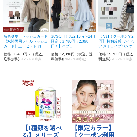
荷
新色登場！ラッシュガード
36%OFF!【8/2 10時〜24H
【7/31！クーポンで2,8
《水陸両用フリルラッシュ
限定：3,780円→2,390
円】 接触冷感 ワイド
ガード》上下セット おし
円！】ペプラ...
ツ ストライプパンツ ...
ゃれ U...
価格：6,490円～（税込、
価格：2,390円（税込、送
価格：5,700円（税込
送料無料)
料無料)
料無料)
(2026/7/31時点)
(2026/7/31時点)
(2026/7/31時点)