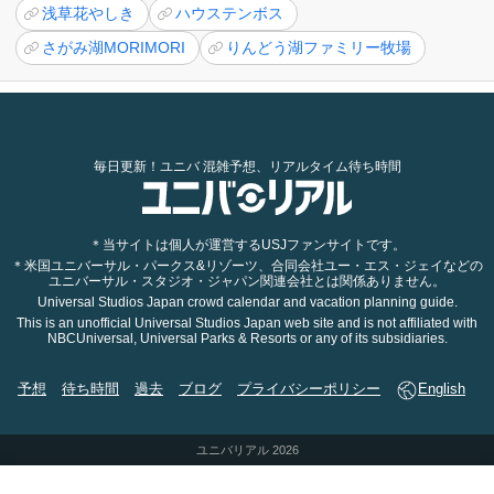
浅草花やしき
ハウステンボス
さがみ湖MORIMORI
りんどう湖ファミリー牧場
毎日更新！ユニバ 混雑予想、リアルタイム待ち時間
＊当サイトは個人が運営するUSJファンサイトです。
＊米国ユニバーサル・パークス&リゾーツ、合同会社ユー・エス・ジェイなどの
ユニバーサル・スタジオ・ジャパン関連会社とは関係ありません。
Universal Studios Japan crowd calendar and vacation planning guide.
This is an unofficial Universal Studios Japan web site and is not affiliated with
NBCUniversal, Universal Parks & Resorts or any of its subsidiaries.
予想
待ち時間
過去
ブログ
プライバシーポリシー
English
ユニバリアル 2026