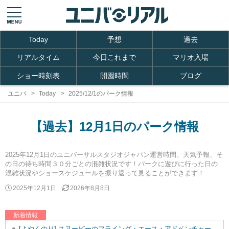
Today
予想
過去
リアルタイム
今日これまで
マリオ入場
ショー時刻表
開園時間
ブログ
ユニバ
Today
2025/12/1のパーク情報
【過去】12月1日のパーク情報
2025年12月1日のユニバーサルスタジオジャパン運営時間、天気予報、そ
の日の待ち時間３０分ごとの混雑状況です！パークに遊びに行った日の
混雑状況やショースケジュールを振り返って見ることができます！
2025年12月1日
2026年8月8日
新着情報
[よやくのり] スヌーピーのフライング・エース・アドベンチャーを追加しました。