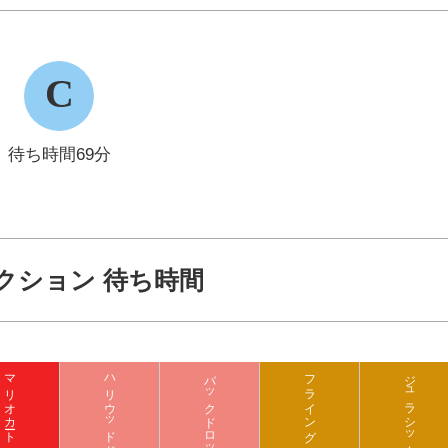
C
待ち時間69分
クション 待ち時間
マリオカート クッパの挑戦状
バックドロップ
フライング ダイナソー