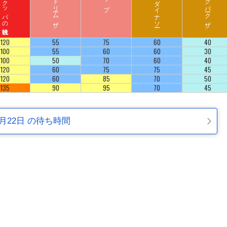
ハ
リ
ウ
ッ
ド
ド
リ
ーム
ザ
イ
ジ
ュ
ラ
シ
ッ
ク
パ
ーク
ザ
イ
ラ
ド
ラ
ド
120
55
75
60
40
100
55
60
60
30
100
50
70
60
40
120
60
75
75
45
120
60
85
70
50
135
90
95
70
45
2月22日 の待ち時間