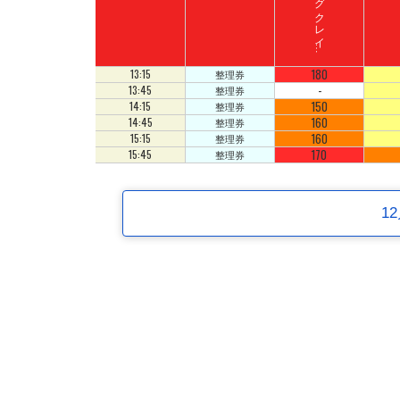
ド
ン
キ
ーコ
ン
グ
ク
レ
イ
ート
ロ
ッ
ジ
コ
180
13:15
整理券
-
13:45
整理券
150
14:15
整理券
160
14:45
整理券
160
15:15
整理券
170
15:45
整理券
1