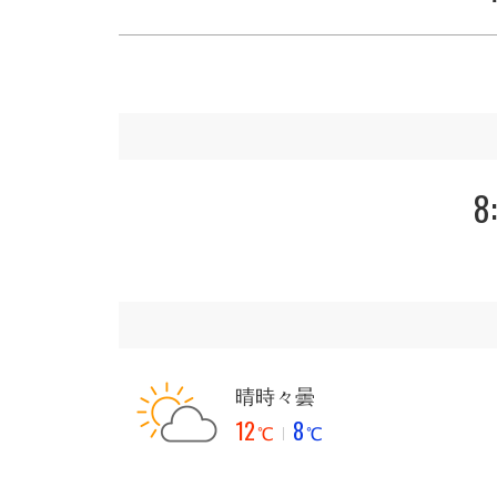
8
晴時々曇
12
8
℃
℃