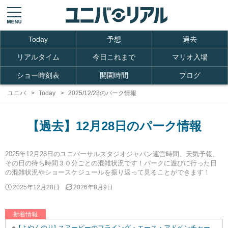
Today
予想
過去
リアルタイム
今日これまで
マリオ入場
ショー時刻表
開園時間
ブログ
ユニバ
Today
2025/12/28のパーク情報
【過去】12月28日のパーク情報
2025年12月28日のユニバーサルスタジオジャパン運営時間、天気予報、
その日の待ち時間３０分ごとの混雑状況です！パークに遊びに行った日
の混雑状況やショースケジュールを振り返って見ることができます！
2025年12月28日
2026年8月9日
新着情報
[よやくのり] スヌーピーのフライング・エース・アドベンチャーを追加しました。