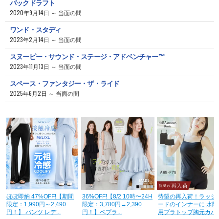
バックドラフト
2020年9月14日 ～ 当面の間
ワンド・スタディ
2023年2月14日 ～ 当面の間
スヌーピー・サウンド・ステージ・アドベンチャー™
2023年11月13日 ～ 当面の間
スペース・ファンタジー・ザ・ライド
2025年6月2日 ～ 当面の間
ほぼ即納 47%OFF!【期間
36%OFF!【8/2 10時〜24H
待望の再入荷！ラッシ
限定：1,990円～2,490
限定：3,780円→2,390
ードのインナーに 水陸
円！】 パンツ レデ...
円！】ペプラ...
用ブラトップ胸元カバ