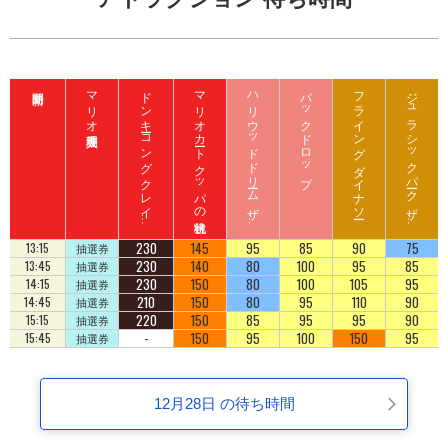
マリオ入場整理券
ド
ン
キ
ーコ
ン
グ
ク
レ
イ
ート
ロ
ッ
マリオカート クッパの挑戦状
ハ
リ
ウ
ッ
ド
ド
リ
ーム
ザ
イ
バックドロップ
フライング ダイナソー
ジ
ュ
ラ
シ
ッ
ク
パ
ーク
ザ
イ
ジ
コ
ラ
ド
ラ
ド
230
145
95
85
90
75
13:15
抽選券
230
140
80
100
95
85
13:45
抽選券
230
150
80
100
105
95
14:15
抽選券
210
150
80
95
110
90
14:45
抽選券
220
150
85
95
95
90
15:15
抽選券
-
150
95
100
150
95
15:45
抽選券
12月28日 の待ち時間