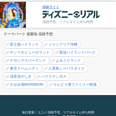
姉妹サイト
混雑予想、リアルタイム待ち時間
テーマパーク 遊園地 混雑予想
富士急ハイランド
ジャングリア沖縄
サンリオピューロランド
那須ハイランドパーク
ナガシマスパーランド
よみうりランド
東京ドームシティ
八景島シーパラダイス
浅草花やしき
ハウステンボス
さがみ湖MORIMORI
りんどう湖ファミリー牧場
毎日更新！ユニバ 混雑予想、リアルタイム待ち時間