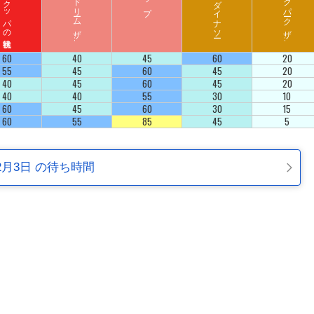
ハ
リ
ウ
ッ
ド
ド
リ
ーム
ザ
イ
ジ
ュ
ラ
シ
ッ
ク
パ
ーク
ザ
イ
ラ
ド
ラ
ド
60
40
45
60
20
55
45
60
45
20
40
45
60
45
20
40
40
55
30
10
60
45
60
30
15
60
55
85
45
5
2月3日 の待ち時間