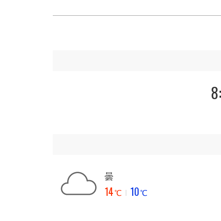
8
曇
14
10
℃
℃