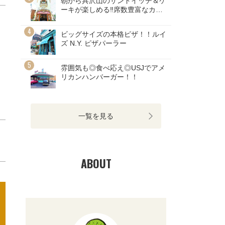
朝から具沢山のサンドイッチ＆ケ
ーキが楽しめる‼席数豊富なカフ
ェ
ビッグサイズの本格ピザ！！ルイ
ズ N.Y. ピザパーラー
雰囲気も◎食べ応え◎USJでアメ
リカンハンバーガー！！
一覧を見る
ABOUT