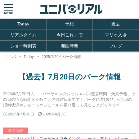
Today
予想
過去
リアルタイム
今日これまで
マリオ入場
ショー時刻表
開園時間
ブログ
ユニバ
Today
2025/7/20のパーク情報
【過去】7月20日のパーク情報
2025年7月20日のユニバーサルスタジオジャパン運営時間、天気予報、そ
の日の待ち時間３０分ごとの混雑状況です！パークに遊びに行った日の
混雑状況やショースケジュールを振り返って見ることができます！
2025年7月20日
2026年8月7日
新着情報
[よやくのり] スヌーピーのフライング・エース・アドベンチャーを追加しました。