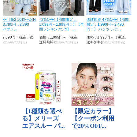
H
72%OFF!【期間限定：
ほぼ即納 47%OFF!【期間
47％OFF【期間限定：
1,099円～1,999円！】【年
限定：1,990円～2,490
3,790円→1,990円！
間ランキング5位】 ...
円！】 パンツ レデ...
UVカット イージー...
価格：1,099円～（税込、
価格：1,990円～（税込、
価格：1,990円（税込
送料無料)
送料無料)
料無料)
(2026/7/31時点)
(2026/7/31時点)
(2026/7/31時点)