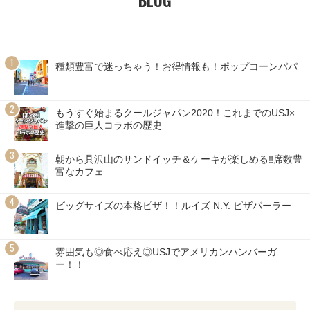
種類豊富で迷っちゃう！お得情報も！ポップコーンパパ
もうすぐ始まるクールジャパン2020！これまでのUSJ×
進撃の巨人コラボの歴史
朝から具沢山のサンドイッチ＆ケーキが楽しめる‼席数豊
富なカフェ
ビッグサイズの本格ピザ！！ルイズ N.Y. ピザパーラー
雰囲気も◎食べ応え◎USJでアメリカンハンバーガ
ー！！