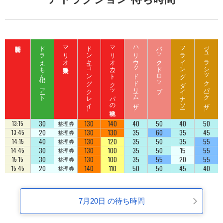
ドラえもん
マリオ入場整理券
ド
ン
キ
ーコ
ン
グ
ク
レ
イ
ート
ロ
ッ
マリオカート クッパの挑戦状
ハ
リ
ウ
ッ
ド
ド
リ
ーム
ザ
イ
バックドロップ
フライング ダイナソー
ジ
ュ
ラ
シ
ッ
ク
パ
ーク
ザ
イ
4D
アート
ジ
コ
ラ
ド
ラ
ド
30
130
140
40
50
40
50
13:15
整理券
20
130
130
35
60
35
45
13:45
整理券
40
130
120
35
50
35
55
14:15
整理券
30
130
100
35
50
15
55
14:45
整理券
30
130
100
35
55
20
55
15:15
整理券
20
140
110
50
50
45
40
15:45
整理券
7月20日 の待ち時間