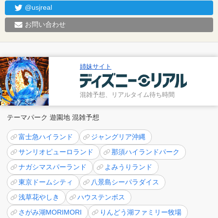
@usjreal
お問い合わせ
姉妹サイト
混雑予想、リアルタイム待ち時間
テーマパーク 遊園地 混雑予想
富士急ハイランド
ジャングリア沖縄
サンリオピューロランド
那須ハイランドパーク
ナガシマスパーランド
よみうりランド
東京ドームシティ
八景島シーパラダイス
浅草花やしき
ハウステンボス
さがみ湖MORIMORI
りんどう湖ファミリー牧場