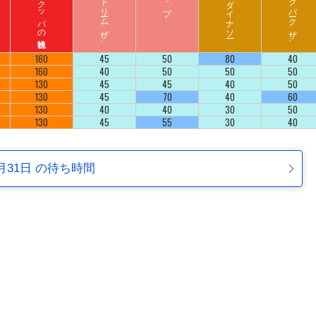
ハ
リ
ウ
ッ
ド
ド
リ
ーム
ザ
イ
ジ
ュ
ラ
シ
ッ
ク
パ
ーク
ザ
イ
ラ
ド
ラ
ド
160
45
50
80
40
160
40
50
50
50
130
45
45
40
50
130
45
70
40
60
130
40
40
30
50
130
45
55
30
40
月31日 の待ち時間