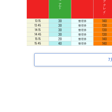
ド
ン
キ
ーコ
ン
グ
ク
レ
イ
ート
ロ
ッ
アート
ジ
コ
30
140
13:15
整理券
30
130
13:45
整理券
30
130
14:15
整理券
30
130
14:45
整理券
20
140
15:15
整理券
40
140
15:45
整理券
7