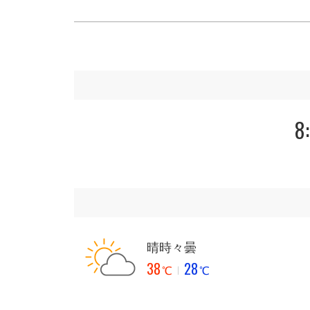
8
晴時々曇
38
28
℃
℃