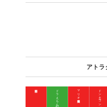
アトラ
ドラえもん
マリオ入場整理券
4D