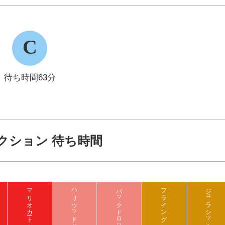
C
待ち時間63分
クション 待ち時間
マリオカート クッパの挑戦状
バックドロップ
フライング ダイナソー