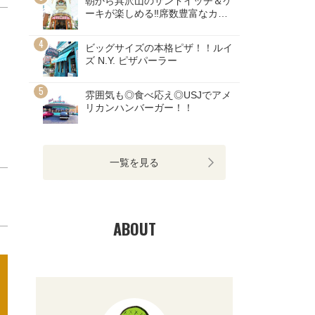
朝から具沢山のサンドイッチ＆ケ
ーキが楽しめる‼席数豊富なカフ
ェ
ビッグサイズの本格ピザ！！ルイ
ズ N.Y. ピザパーラー
雰囲気も◎食べ応え◎USJでアメ
リカンハンバーガー！！
一覧を見る
ABOUT