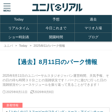
Today
予想
過去
リアルタイム
今日これまで
マリオ入場
ショー時刻表
開園時間
ブログ
ユニバ
Today
2025/8/11のパーク情報
【過去】8月11日のパーク情報
2025年8月11日のユニバーサルスタジオジャパン運営時間、天気予報、そ
の日の待ち時間３０分ごとの混雑状況です！パークに遊びに行った日の
混雑状況やショースケジュールを振り返って見ることができます！
2025年8月11日
2026年8月8日
新着情報
[よやくのり] スヌーピーのフライング・エース・アドベンチャーを追加しました。