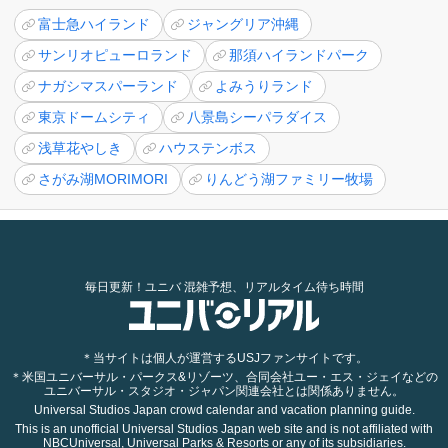
富士急ハイランド
ジャングリア沖縄
サンリオピューロランド
那須ハイランドパーク
ナガシマスパーランド
よみうりランド
東京ドームシティ
八景島シーパラダイス
浅草花やしき
ハウステンボス
さがみ湖MORIMORI
りんどう湖ファミリー牧場
毎日更新！ユニバ 混雑予想、リアルタイム待ち時間
＊当サイトは個人が運営するUSJファンサイトです。
＊米国ユニバーサル・パークス&リゾーツ、合同会社ユー・エス・ジェイなどの
ユニバーサル・スタジオ・ジャパン関連会社とは関係ありません。
Universal Studios Japan crowd calendar and vacation planning guide.
This is an unofficial Universal Studios Japan web site and is not affiliated with
NBCUniversal, Universal Parks & Resorts or any of its subsidiaries.