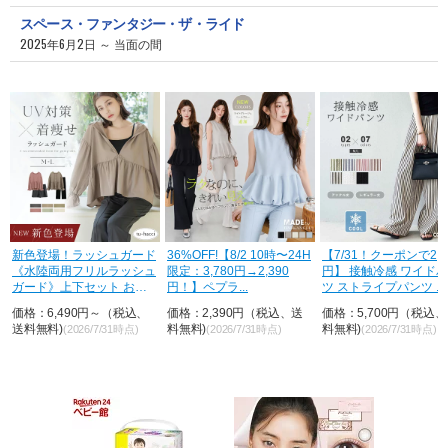
スペース・ファンタジー・ザ・ライド
2025年6月2日 ～ 当面の間
荷
新色登場！ラッシュガード
36%OFF!【8/2 10時〜24H
【7/31！クーポンで2,8
《水陸両用フリルラッシュ
限定：3,780円→2,390
円】 接触冷感 ワイド
ガード》上下セット おし
円！】ペプラ...
ツ ストライプパンツ ...
ゃれ U...
価格：6,490円～（税込、
価格：2,390円（税込、送
価格：5,700円（税込
送料無料)
料無料)
料無料)
(2026/7/31時点)
(2026/7/31時点)
(2026/7/31時点)