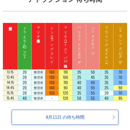
ドラえもん
マリオ入場整理券
ド
ン
キ
ーコ
ン
グ
ク
レ
イ
ート
ロ
ッ
マリオカート クッパの挑戦状
ハ
リ
ウ
ッ
ド
ド
リ
ーム
ザ
イ
バックドロップ
フライング ダイナソー
ジ
ュ
ラ
シ
ッ
ク
パ
ーク
ザ
イ
4D
アート
ジ
コ
ラ
ド
ラ
ド
20
140
110
35
50
35
70
13:15
整理券
20
130
100
25
45
35
70
13:45
整理券
20
130
110
40
60
35
70
14:15
整理券
20
140
90
40
55
25
90
14:45
整理券
20
150
120
35
55
20
70
15:15
整理券
40
-
120
50
55
40
95
15:45
整理券
8月11日 の待ち時間