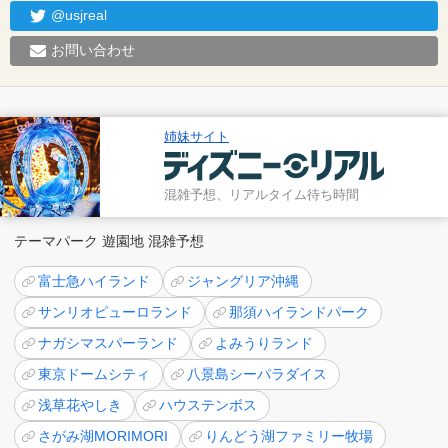
@usjreal
お問い合わせ
姉妹サイト
混雑予想、リアルタイム待ち時間
テーマパーク 遊園地 混雑予想
富士急ハイランド
ジャングリア沖縄
サンリオピューロランド
那須ハイランドパーク
ナガシマスパーランド
よみうりランド
東京ドームシティ
八景島シーパラダイス
浅草花やしき
ハウステンボス
さがみ湖MORIMORI
りんどう湖ファミリー牧場