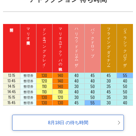
マリオ入場整理券
ド
ン
キ
ーコ
ン
グ
ク
レ
イ
ート
ロ
ッ
マリオカート クッパの挑戦状
ハ
リ
ウ
ッ
ド
ド
リ
ーム
ザ
イ
バックドロップ
フライング ダイナソー
ジ
ュ
ラ
シ
ッ
ク
パ
ーク
ザ
イ
ジ
コ
ラ
ド
ラ
ド
130
140
40
45
45
55
13:15
整理券
120
140
40
40
30
40
13:45
整理券
110
140
30
50
35
50
14:15
整理券
110
110
40
40
45
50
14:45
整理券
130
120
30
50
35
30
15:15
整理券
130
130
45
55
30
40
15:45
整理券
8月18日 の待ち時間