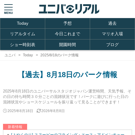
Today
予想
過去
リアルタイム
今日これまで
マリオ入場
ショー時刻表
開園時間
ブログ
ユニバ
Today
2025/8/18のパーク情報
【過去】8月18日のパーク情報
2025年8月18日のユニバーサルスタジオジャパン運営時間、天気予報、そ
の日の待ち時間３０分ごとの混雑状況です！パークに遊びに行った日の
混雑状況やショースケジュールを振り返って見ることができます！
2025年8月18日
2026年8月8日
新着情報
[よやくのり] スヌーピーのフライング・エース・アドベンチャーを追加しました。