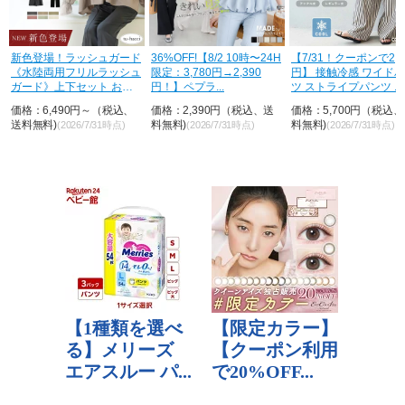
荷
新色登場！ラッシュガード
36%OFF!【8/2 10時〜24H
【7/31！クーポンで2,8
《水陸両用フリルラッシュ
限定：3,780円→2,390
円】 接触冷感 ワイド
ガード》上下セット おし
円！】ペプラ...
ツ ストライプパンツ ...
ゃれ U...
価格：6,490円～（税込、
価格：2,390円（税込、送
価格：5,700円（税込
送料無料)
料無料)
料無料)
(2026/7/31時点)
(2026/7/31時点)
(2026/7/31時点)