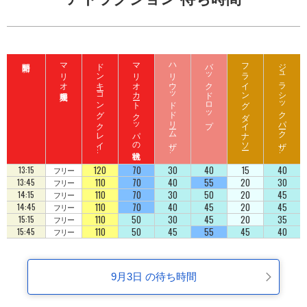
マリオ入場整理券
ド
ン
キ
ーコ
ン
グ
ク
レ
イ
ート
ロ
ッ
マリオカート クッパの挑戦状
ハ
リ
ウ
ッ
ド
ド
リ
ーム
ザ
イ
バックドロップ
フライング ダイナソー
ジ
ュ
ラ
シ
ッ
ク
パ
ーク
ザ
イ
ジ
コ
ラ
ド
ラ
ド
120
70
30
40
15
40
13:15
フリー
110
70
40
55
20
30
13:45
フリー
110
70
30
50
20
45
14:15
フリー
110
70
40
45
20
45
14:45
フリー
110
50
30
45
20
35
15:15
フリー
110
50
45
55
45
40
15:45
フリー
9月3日 の待ち時間