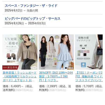
スペース・ファンタジー・ザ・ライド
2025年6月2日 ～ 当面の間
ビッグバードのビッグトップ・サーカス
2025年8月26日 ～ 2025年9月3日
荷
新色登場！ラッシュガード
36%OFF!【8/2 10時〜24H
【7/31！クーポンで2,8
《水陸両用フリルラッシュ
限定：3,780円→2,390
円】 接触冷感 ワイド
ガード》上下セット おし
円！】ペプラ...
ツ ストライプパンツ ...
ゃれ U...
価格：6,490円～（税込、
価格：2,390円（税込、送
価格：5,700円（税込
送料無料)
料無料)
料無料)
(2026/7/31時点)
(2026/7/31時点)
(2026/7/31時点)