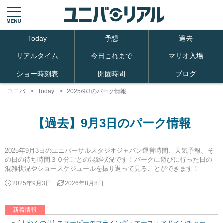
Today
予想
過去
リアルタイム
今日これまで
マリオ入場
ショー時刻表
開園時間
ブログ
ユニバ
Today
2025/9/3のパーク情報
【過去】9月3日のパーク情報
2025年9月3日のユニバーサルスタジオジャパン運営時間、天気予報、そ
の日の待ち時間３０分ごとの混雑状況です！パークに遊びに行った日の
混雑状況やショースケジュールを振り返って見ることができます！
2025年9月3日
2026年8月8日
新着情報
[よやくのり] スヌーピーのフライング・エース・アドベンチャーを追加しました。