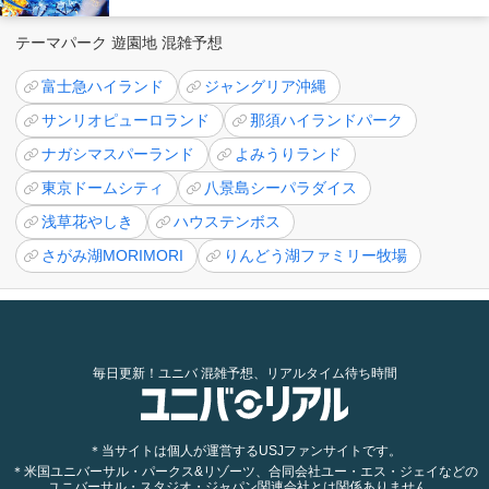
テーマパーク 遊園地 混雑予想
富士急ハイランド
ジャングリア沖縄
サンリオピューロランド
那須ハイランドパーク
ナガシマスパーランド
よみうりランド
東京ドームシティ
八景島シーパラダイス
浅草花やしき
ハウステンボス
さがみ湖MORIMORI
りんどう湖ファミリー牧場
毎日更新！ユニバ 混雑予想、リアルタイム待ち時間
＊当サイトは個人が運営するUSJファンサイトです。
＊米国ユニバーサル・パークス&リゾーツ、合同会社ユー・エス・ジェイなどの
ユニバーサル・スタジオ・ジャパン関連会社とは関係ありません。