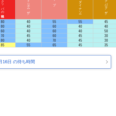
ハ
リ
ウ
ッ
ド
ド
リ
ーム
ザ
イ
ジ
ュ
ラ
シ
ッ
ク
パ
ーク
ザ
イ
ラ
ド
ラ
ド
80
40
55
55
45
80
40
60
40
40
60
40
60
40
50
70
45
60
45
30
80
40
70
45
30
85
55
65
45
35
月16日 の待ち時間