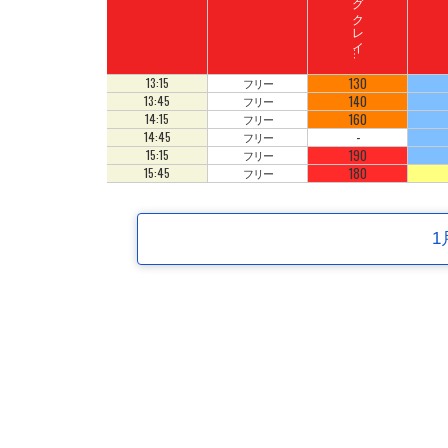
ド
ン
キ
ーコ
ン
グ
ク
レ
イ
ート
ロ
ッ
ジ
コ
130
13:15
フリー
140
13:45
フリー
160
14:15
フリー
-
14:45
フリー
190
15:15
フリー
180
15:45
フリー
1