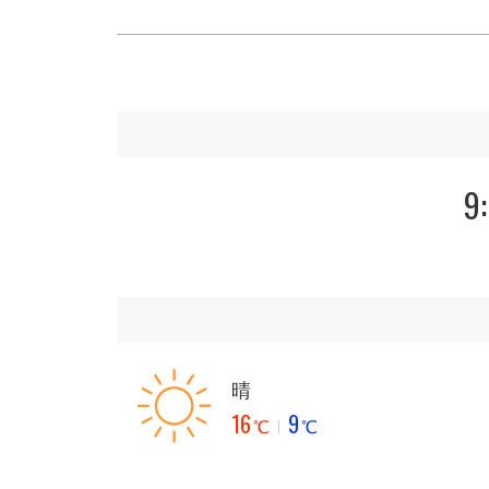
9
晴
16
9
℃
℃