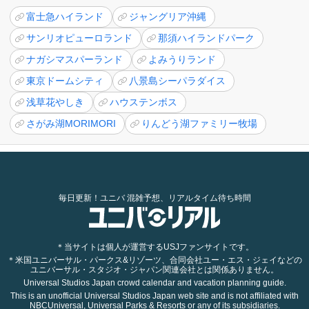
富士急ハイランド
ジャングリア沖縄
サンリオピューロランド
那須ハイランドパーク
ナガシマスパーランド
よみうりランド
東京ドームシティ
八景島シーパラダイス
浅草花やしき
ハウステンボス
さがみ湖MORIMORI
りんどう湖ファミリー牧場
毎日更新！ユニバ 混雑予想、リアルタイム待ち時間
＊当サイトは個人が運営するUSJファンサイトです。
＊米国ユニバーサル・パークス&リゾーツ、合同会社ユー・エス・ジェイなどの
ユニバーサル・スタジオ・ジャパン関連会社とは関係ありません。
Universal Studios Japan crowd calendar and vacation planning guide.
This is an unofficial Universal Studios Japan web site and is not affiliated with
NBCUniversal, Universal Parks & Resorts or any of its subsidiaries.