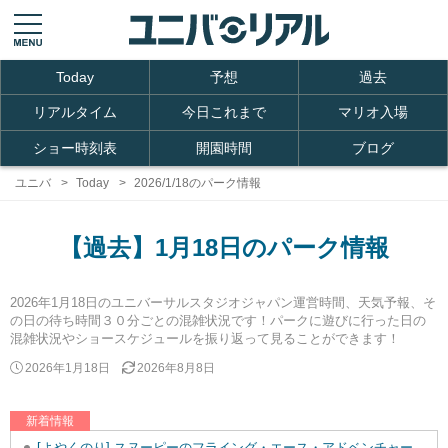
Today
予想
過去
リアルタイム
今日これまで
マリオ入場
ショー時刻表
開園時間
ブログ
ユニバ
Today
2026/1/18のパーク情報
【過去】1月18日のパーク情報
2026年1月18日のユニバーサルスタジオジャパン運営時間、天気予報、そ
の日の待ち時間３０分ごとの混雑状況です！パークに遊びに行った日の
混雑状況やショースケジュールを振り返って見ることができます！
2026年1月18日
2026年8月8日
新着情報
[よやくのり] スヌーピーのフライング・エース・アドベンチャーを追加しました。