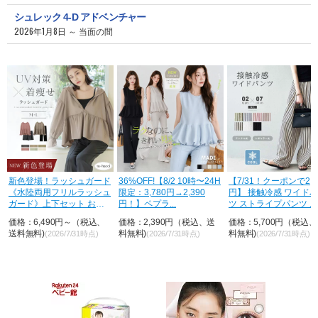
シュレック 4-D アドベンチャー
2026年1月8日 ～ 当面の間
荷
新色登場！ラッシュガード
36%OFF!【8/2 10時〜24H
【7/31！クーポンで2,8
《水陸両用フリルラッシュ
限定：3,780円→2,390
円】 接触冷感 ワイド
ガード》上下セット おし
円！】ペプラ...
ツ ストライプパンツ ...
ゃれ U...
価格：6,490円～（税込、
価格：2,390円（税込、送
価格：5,700円（税込
送料無料)
料無料)
料無料)
(2026/7/31時点)
(2026/7/31時点)
(2026/7/31時点)