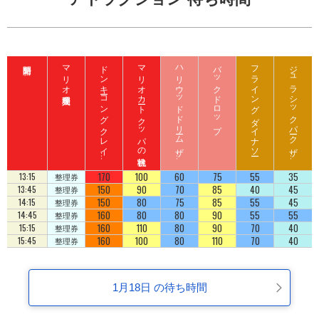
マリオ入場整理券
ド
ン
キ
ーコ
ン
グ
ク
レ
イ
ート
ロ
ッ
マリオカート クッパの挑戦状
ハ
リ
ウ
ッ
ド
ド
リ
ーム
ザ
イ
バックドロップ
フライング ダイナソー
ジ
ュ
ラ
シ
ッ
ク
パ
ーク
ザ
イ
ジ
コ
ラ
ド
ラ
ド
170
100
60
75
55
35
13:15
整理券
150
90
70
85
40
45
13:45
整理券
150
80
75
85
55
45
14:15
整理券
160
80
80
90
55
55
14:45
整理券
160
110
80
90
70
40
15:15
整理券
160
100
80
110
70
40
15:45
整理券
1月18日 の待ち時間