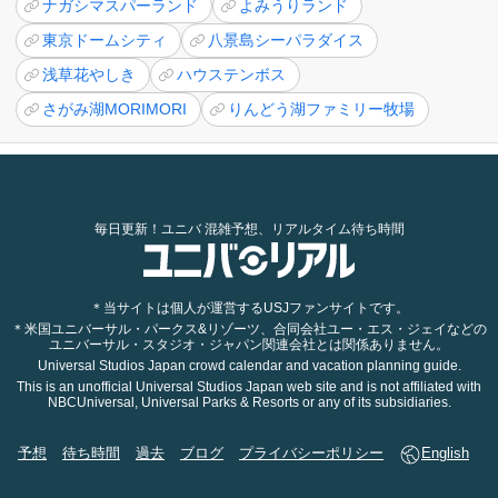
ナガシマスパーランド
よみうりランド
東京ドームシティ
八景島シーパラダイス
浅草花やしき
ハウステンボス
さがみ湖MORIMORI
りんどう湖ファミリー牧場
毎日更新！ユニバ 混雑予想、リアルタイム待ち時間
＊当サイトは個人が運営するUSJファンサイトです。
＊米国ユニバーサル・パークス&リゾーツ、合同会社ユー・エス・ジェイなどの
ユニバーサル・スタジオ・ジャパン関連会社とは関係ありません。
Universal Studios Japan crowd calendar and vacation planning guide.
This is an unofficial Universal Studios Japan web site and is not affiliated with
NBCUniversal, Universal Parks & Resorts or any of its subsidiaries.
予想
待ち時間
過去
ブログ
プライバシーポリシー
English