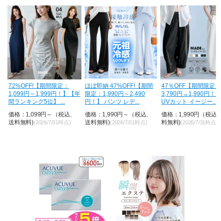
H
72%OFF!【期間限定：
ほぼ即納 47%OFF!【期間
47％OFF【期間限定：
1,099円～1,999円！】【年
限定：1,990円～2,490
3,790円→1,990円！
間ランキング5位】 ...
円！】 パンツ レデ...
UVカット イージー...
価格：1,099円～（税込、
価格：1,990円～（税込、
価格：1,990円（税込
送料無料)
送料無料)
料無料)
(2026/7/31時点)
(2026/7/31時点)
(2026/7/31時点)