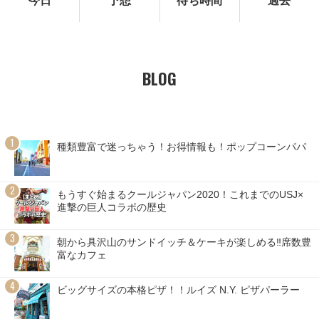
今日
予想
待ち時間
過去
BLOG
種類豊富で迷っちゃう！お得情報も！ポップコーンパパ
もうすぐ始まるクールジャパン2020！これまでのUSJ×
進撃の巨人コラボの歴史
朝から具沢山のサンドイッチ＆ケーキが楽しめる‼席数豊
富なカフェ
ビッグサイズの本格ピザ！！ルイズ N.Y. ピザパーラー