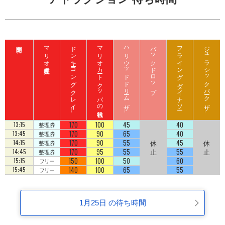
マリオ入場整理券
ド
ン
キ
ーコ
ン
グ
ク
レ
イ
ート
ロ
ッ
マリオカート クッパの挑戦状
ハ
リ
ウ
ッ
ド
ド
リ
ーム
ザ
イ
バックドロップ
フライング ダイナソー
ジ
ュ
ラ
シ
ッ
ク
パ
ーク
ザ
イ
ジ
コ
ラ
ド
ラ
ド
170
100
45
40
13:15
整理券
170
90
65
40
13:45
整理券
170
90
55
休
45
休
14:15
整理券
170
95
55
止
55
止
14:45
整理券
150
100
50
60
15:15
フリー
140
100
65
55
15:45
フリー
1月25日 の待ち時間