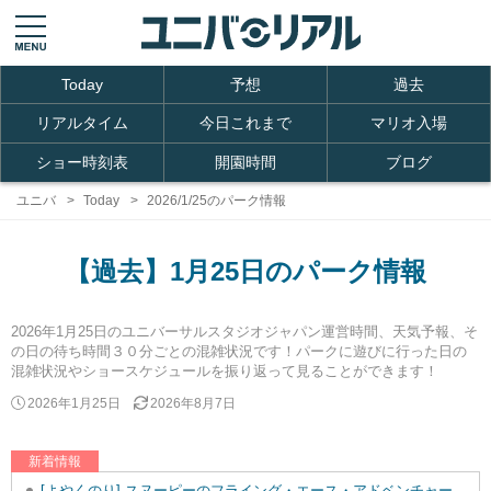
Today
予想
過去
リアルタイム
今日これまで
マリオ入場
ショー時刻表
開園時間
ブログ
ユニバ
Today
2026/1/25のパーク情報
【過去】1月25日のパーク情報
2026年1月25日のユニバーサルスタジオジャパン運営時間、天気予報、そ
の日の待ち時間３０分ごとの混雑状況です！パークに遊びに行った日の
混雑状況やショースケジュールを振り返って見ることができます！
2026年1月25日
2026年8月7日
新着情報
[よやくのり] スヌーピーのフライング・エース・アドベンチャーを追加しました。