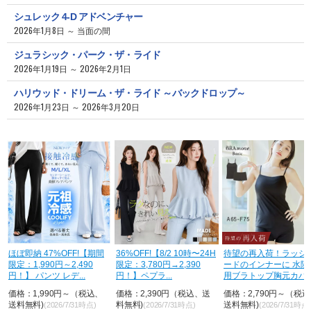
シュレック 4-D アドベンチャー
2026年1月8日 ～ 当面の間
ジュラシック・パーク・ザ・ライド
2026年1月19日 ～ 2026年2月1日
ハリウッド・ドリーム・ザ・ライド ～バックドロップ～
2026年1月23日 ～ 2026年3月20日
ほぼ即納 47%OFF!【期間
36%OFF!【8/2 10時〜24H
待望の再入荷！ラッシ
限定：1,990円～2,490
限定：3,780円→2,390
ードのインナーに 水陸
円！】 パンツ レデ...
円！】ペプラ...
用ブラトップ胸元カバ
&...
価格：1,990円～（税込、
価格：2,390円（税込、送
価格：2,790円～（税
送料無料)
料無料)
送料無料)
(2026/7/31時点)
(2026/7/31時点)
(2026/7/31時点