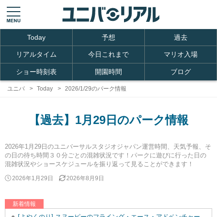
Today
予想
過去
リアルタイム
今日これまで
マリオ入場
ショー時刻表
開園時間
ブログ
ユニバ
Today
2026/1/29のパーク情報
【過去】1月29日のパーク情報
2026年1月29日のユニバーサルスタジオジャパン運営時間、天気予報、そ
の日の待ち時間３０分ごとの混雑状況です！パークに遊びに行った日の
混雑状況やショースケジュールを振り返って見ることができます！
2026年1月29日
2026年8月9日
新着情報
[よやくのり] スヌーピーのフライング・エース・アドベンチャーを追加しました。