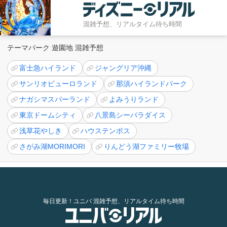
混雑予想、リアルタイム待ち時間
テーマパーク 遊園地 混雑予想
富士急ハイランド
ジャングリア沖縄
サンリオピューロランド
那須ハイランドパーク
ナガシマスパーランド
よみうりランド
東京ドームシティ
八景島シーパラダイス
浅草花やしき
ハウステンボス
さがみ湖MORIMORI
りんどう湖ファミリー牧場
毎日更新！ユニバ 混雑予想、リアルタイム待ち時間