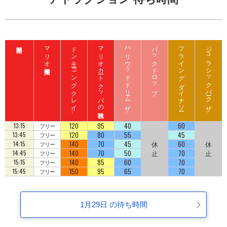
マリオ入場整理券
ド
ン
キ
ーコ
ン
グ
ク
レ
イ
ート
ロ
ッ
マリオカート クッパの挑戦状
ハ
リ
ウ
ッ
ド
ド
リ
ーム
ザ
イ
バックドロップ
フライング ダイナソー
ジ
ュ
ラ
シ
ッ
ク
パ
ーク
ザ
イ
ジ
コ
ラ
ド
ラ
ド
120
95
40
60
13:15
フリー
120
80
55
45
13:45
フリー
140
70
45
休
60
休
14:15
フリー
140
70
50
止
70
止
14:45
フリー
140
85
60
70
15:15
フリー
150
95
65
70
15:45
フリー
1月29日 の待ち時間