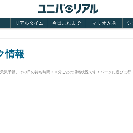
リアルタイム
今日これまで
マリオ入場
シ
ク情報
間、天気予報、その日の待ち時間３０分ごとの混雑状況です！パークに遊びに