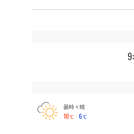
9
曇時々晴
10
6
℃
℃