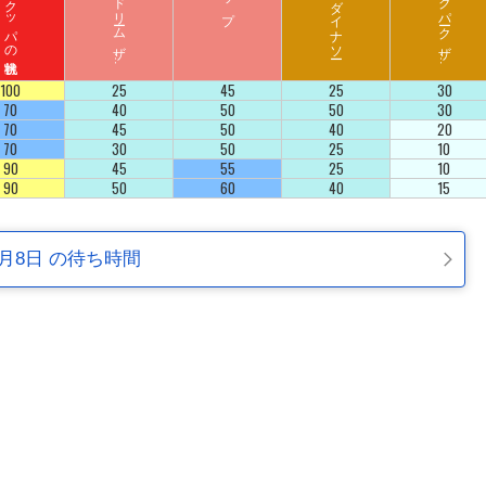
ハ
リ
ウ
ッ
ド
ド
リ
ーム
ザ
イ
ジ
ュ
ラ
シ
ッ
ク
パ
ーク
ザ
イ
ラ
ド
ラ
ド
100
25
45
25
30
70
40
50
50
30
70
45
50
40
20
70
30
50
25
10
90
45
55
25
10
90
50
60
40
15
1月8日 の待ち時間