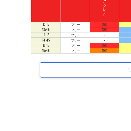
ド
ン
キ
ーコ
ン
グ
ク
レ
イ
ート
ロ
ッ
ジ
コ
180
13:15
フリー
180
13:45
フリー
-
14:15
フリー
-
14:45
フリー
180
15:15
フリー
150
15:45
フリー