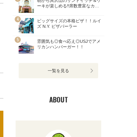
朝から具沢山のサンドイッチ＆ケ
ーキが楽しめる‼席数豊富なカフ
ェ
ビッグサイズの本格ピザ！！ルイ
ズ N.Y. ピザパーラー
雰囲気も◎食べ応え◎USJでアメ
リカンハンバーガー！！
一覧を見る
ABOUT