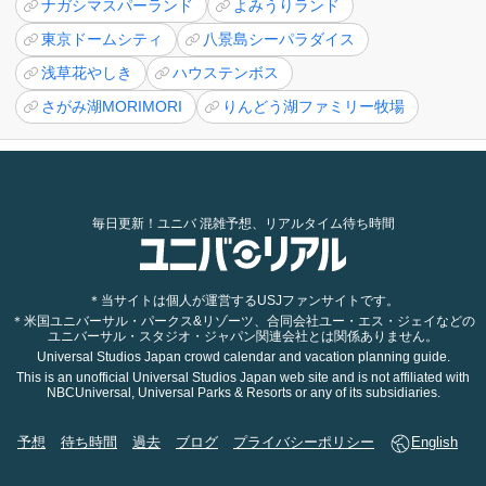
ナガシマスパーランド
よみうりランド
東京ドームシティ
八景島シーパラダイス
浅草花やしき
ハウステンボス
さがみ湖MORIMORI
りんどう湖ファミリー牧場
毎日更新！ユニバ 混雑予想、リアルタイム待ち時間
＊当サイトは個人が運営するUSJファンサイトです。
＊米国ユニバーサル・パークス&リゾーツ、合同会社ユー・エス・ジェイなどの
ユニバーサル・スタジオ・ジャパン関連会社とは関係ありません。
Universal Studios Japan crowd calendar and vacation planning guide.
This is an unofficial Universal Studios Japan web site and is not affiliated with
NBCUniversal, Universal Parks & Resorts or any of its subsidiaries.
予想
待ち時間
過去
ブログ
プライバシーポリシー
English