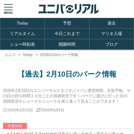
Today
予想
過去
リアルタイム
今日これまで
マリオ入場
ショー時刻表
開園時間
ブログ
ユニバ
Today
2026/2/10のパーク情報
【過去】2月10日のパーク情報
2026年2月10日のユニバーサルスタジオジャパン運営時間、天気予報、そ
の日の待ち時間３０分ごとの混雑状況です！パークに遊びに行った日の
混雑状況やショースケジュールを振り返って見ることができます！
2026年2月10日
2026年8月8日
新着情報
[よやくのり] スヌーピーのフライング・エース・アドベンチャーを追加しました。