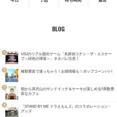
今日
予想
待ち時間
過去
BLOG
USJのリアル脱出ゲーム「名探偵コナン・ザ・エスケー
プ～緋色の弾道～」ネタバレ注意！
種類豊富で迷っちゃう！お得情報も！ポップコーンパパ
朝から具沢山のサンドイッチ＆ケーキが楽しめる‼席数豊
富なカフェ
『STAND BY ME ドラえもん 2』のコラボレーション・
グッズ