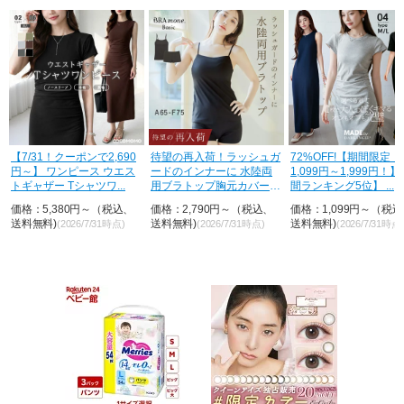
0
待望の再入荷！ラッシュガ
72%OFF!【期間限定：
ほぼ即納 47%OFF!
ス
ードのインナーに 水陸両
1,099円～1,999円！】【年
限定：1,990円～2,49
用ブラトップ胸元カバー型
間ランキング5位】 ...
円！】 パンツ レデ...
&...
、
価格：2,790円～（税込、
価格：1,099円～（税込、
価格：1,990円～（税
送料無料)
送料無料)
送料無料)
(2026/7/31時点)
(2026/7/31時点)
(2026/7/31時