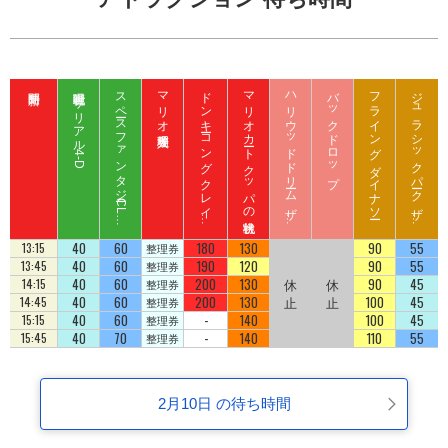
呪術廻戦 ザ リアル 4-D
ス
ペ
ース
フ
ァ
ン
タ
ジ
ー
C
L
B
Z
E
D
マリオ入場整理券
ド
ン
キ
ーコ
ン
グ
ク
レ
イ
ート
ロ
ッ
マリオカート クッパの挑戦状
ハ
リ
ウ
ッ
ド
ド
リ
ーム
ザ
イ
バックドロップ
フライング ダイナソー
ジ
ュ
ラ
シ
ッ
ク
パ
ーク
ザ
イ
ジ
コ
ラ
ド
ラ
ド
U
D
40
60
180
130
90
55
13:15
整理券
40
60
190
120
90
55
13:45
整理券
40
60
200
130
休
休
90
45
14:15
整理券
40
60
200
130
止
止
100
45
14:45
整理券
40
60
-
140
100
45
15:15
整理券
40
70
-
140
110
55
15:45
整理券
2月10日 の待ち時間