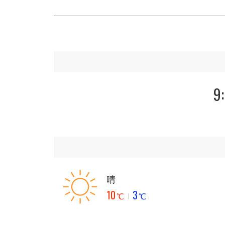
9
晴
10
3
℃
℃