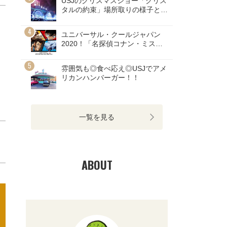
USJのクリスマスショー「クリス
タルの約束」場所取りの様子とチ
ケット情報
ユニバーサル・クールジャパン
2020！「名探偵コナン・ミステ
リー・レストラン」のチケット発
売開始！
雰囲気も◎食べ応え◎USJでアメ
リカンハンバーガー！！
一覧を見る
ABOUT