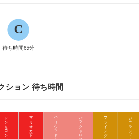
C
待ち時間65分
クション 待ち時間
マリオカート クッパの挑戦状
バックドロップ
フライング ダイナソー