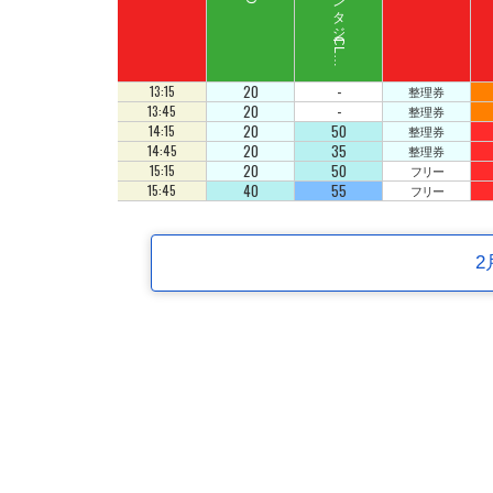
ス
ペ
ース
フ
ァ
ン
タ
ジ
ー
C
L
B
Z
E
D
U
D
20
-
13:15
整理券
20
-
13:45
整理券
20
50
14:15
整理券
20
35
14:45
整理券
20
50
15:15
フリー
40
55
15:45
フリー
2