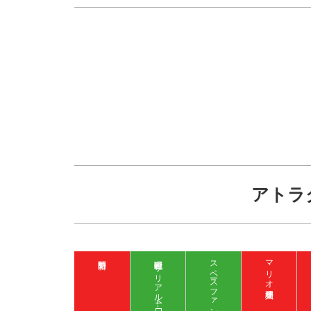
アトラ
呪術廻戦 ザ リアル 4-D
マリオ入場整理券