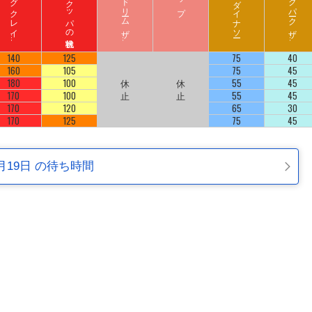
ド
ン
キ
ーコ
ン
グ
ク
レ
イ
ート
ロ
ッ
ハ
リ
ウ
ッ
ド
ド
リ
ーム
ザ
イ
ジ
ュ
ラ
シ
ッ
ク
パ
ーク
ザ
イ
ジ
コ
ラ
ド
ラ
ド
140
125
75
40
160
105
75
45
180
100
休
休
55
45
170
100
止
止
55
45
170
120
65
30
170
125
75
45
月19日 の待ち時間