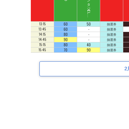
ス
ペ
ース
フ
ァ
ン
タ
ジ
ー
C
L
B
Z
E
D
U
D
60
50
13:15
抽選券
60
-
13:45
抽選券
80
-
14:15
抽選券
90
-
14:45
抽選券
80
40
15:15
抽選券
70
90
15:45
抽選券
2