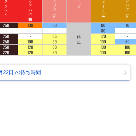
ド
ン
キ
ーコ
ン
グ
ク
レ
イ
ート
ロ
ッ
ハ
リ
ウ
ッ
ド
ド
リ
ーム
ザ
イ
ジ
ュ
ラ
シ
ッ
ク
パ
ーク
ザ
イ
ジ
コ
ラ
ド
ラ
ド
250
130
80
80
70
-
-
-
80
-
250
-
85
休
120
-
250
100
90
止
100
60
250
120
90
100
100
220
120
90
100
100
月22日 の待ち時間