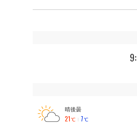
9
晴後曇
21
7
℃
℃