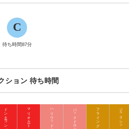
C
待ち時間87分
クション 待ち時間
マリオカート クッパの挑戦状
バックドロップ
フライング ダイナソー