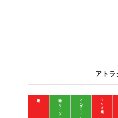
アトラ
呪術廻戦 ザ リアル 4-D
マリオ入場整理券