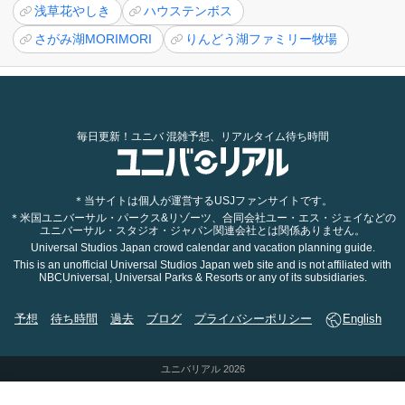
浅草花やしき
ハウステンボス
さがみ湖MORIMORI
りんどう湖ファミリー牧場
毎日更新！ユニバ 混雑予想、リアルタイム待ち時間
＊当サイトは個人が運営するUSJファンサイトです。
＊米国ユニバーサル・パークス&リゾーツ、合同会社ユー・エス・ジェイなどの
ユニバーサル・スタジオ・ジャパン関連会社とは関係ありません。
Universal Studios Japan crowd calendar and vacation planning guide.
This is an unofficial Universal Studios Japan web site and is not affiliated with
NBCUniversal, Universal Parks & Resorts or any of its subsidiaries.
予想
待ち時間
過去
ブログ
プライバシーポリシー
English
ユニバリアル 2026