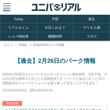
Today
予想
過去
リアルタイム
今日これまで
マリオ入場
ショー時刻表
開園時間
ブログ
ユニバ
Today
2026/2/26のパーク情報
【過去】2月26日のパーク情報
2026年2月26日のユニバーサルスタジオジャパン運営時間、天気予報、そ
の日の待ち時間３０分ごとの混雑状況です！パークに遊びに行った日の
混雑状況やショースケジュールを振り返って見ることができます！
2026年2月26日
2026年8月7日
新着情報
[よやくのり] スヌーピーのフライング・エース・アドベンチャーを追加しました。