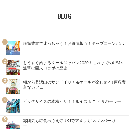
BLOG
種類豊富で迷っちゃう！お得情報も！ポップコーンパパ
もうすぐ始まるクールジャパン2020！これまでのUSJ×
進撃の巨人コラボの歴史
朝から具沢山のサンドイッチ＆ケーキが楽しめる‼席数豊
富なカフェ
ビッグサイズの本格ピザ！！ルイズ N.Y. ピザパーラー
雰囲気も◎食べ応え◎USJでアメリカンハンバーガ
ー！！