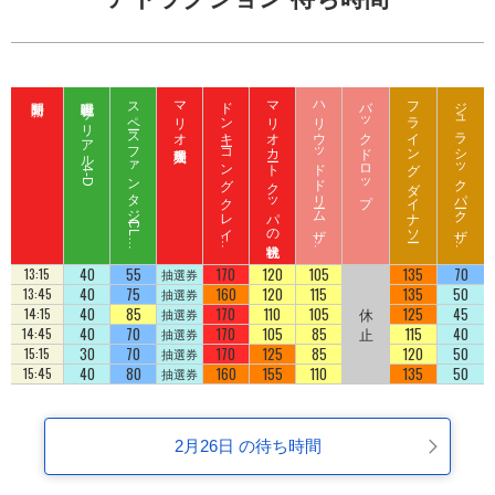
呪術廻戦 ザ リアル 4-D
ス
ペ
ース
フ
ァ
ン
タ
ジ
ー
C
L
B
Z
E
D
マリオ入場整理券
ド
ン
キ
ーコ
ン
グ
ク
レ
イ
ート
ロ
ッ
マリオカート クッパの挑戦状
ハ
リ
ウ
ッ
ド
ド
リ
ーム
ザ
イ
バックドロップ
フライング ダイナソー
ジ
ュ
ラ
シ
ッ
ク
パ
ーク
ザ
イ
ジ
コ
ラ
ド
ラ
ド
U
D
40
55
170
120
105
135
70
13:15
抽選券
40
75
160
120
115
135
50
13:45
抽選券
40
85
170
110
105
休
125
45
14:15
抽選券
40
70
170
105
85
止
115
40
14:45
抽選券
30
70
170
125
85
120
50
15:15
抽選券
40
80
160
155
110
135
50
15:45
抽選券
2月26日 の待ち時間