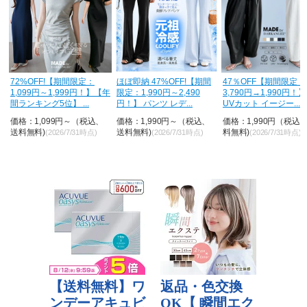
H
72%OFF!【期間限定：
ほぼ即納 47%OFF!【期間
47％OFF【期間限定：
1,099円～1,999円！】【年
限定：1,990円～2,490
3,790円→1,990円！
間ランキング5位】 ...
円！】 パンツ レデ...
UVカット イージー...
価格：1,099円～（税込、
価格：1,990円～（税込、
価格：1,990円（税込
送料無料)
送料無料)
料無料)
(2026/7/31時点)
(2026/7/31時点)
(2026/7/31時点)