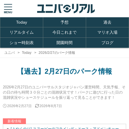
Today
予想
過去
リアルタイム
今日これまで
マリオ入場
ショー時刻表
開園時間
ブログ
ユニバ
Today
2026/2/27のパーク情報
【過去】2月27日のパーク情報
2026年2月27日のユニバーサルスタジオジャパン運営時間、天気予報、そ
の日の待ち時間３０分ごとの混雑状況です！パークに遊びに行った日の
混雑状況やショースケジュールを振り返って見ることができます！
2026年2月27日
2026年8月7日
新着情報
[よやくのり] スヌーピーのフライング・エース・アドベンチャーを追加しました。