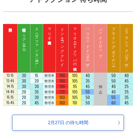
呪術廻戦 ザ リアル 4-D
ス
ペ
ース
フ
ァ
ン
タ
ジ
ー
C
L
B
Z
E
D
マリオ入場整理券
ド
ン
キ
ーコ
ン
グ
ク
レ
イ
ート
ロ
ッ
マリオカート クッパの挑戦状
ハ
リ
ウ
ッ
ド
ド
リ
ーム
ザ
イ
バックドロップ
フライング ダイナソー
ジ
ュ
ラ
シ
ッ
ク
パ
ーク
ザ
イ
ジ
コ
ラ
ド
ラ
ド
U
D
30
15
190
105
40
50
40
13:15
整理券
30
20
190
105
35
50
45
13:45
整理券
30
30
190
95
45
休
40
25
14:15
整理券
20
35
170
105
55
止
40
25
14:45
整理券
20
30
160
105
50
55
35
15:15
整理券
20
45
160
110
50
60
45
15:45
整理券
2月27日 の待ち時間