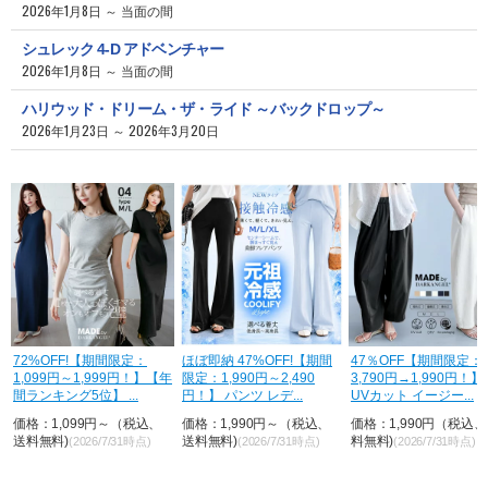
2026年1月8日 ～ 当面の間
シュレック 4-D アドベンチャー
2026年1月8日 ～ 当面の間
ハリウッド・ドリーム・ザ・ライド ～バックドロップ～
2026年1月23日 ～ 2026年3月20日
H
72%OFF!【期間限定：
ほぼ即納 47%OFF!【期間
47％OFF【期間限定：
1,099円～1,999円！】【年
限定：1,990円～2,490
3,790円→1,990円！
間ランキング5位】 ...
円！】 パンツ レデ...
UVカット イージー...
価格：1,099円～（税込、
価格：1,990円～（税込、
価格：1,990円（税込
送料無料)
送料無料)
料無料)
(2026/7/31時点)
(2026/7/31時点)
(2026/7/31時点)