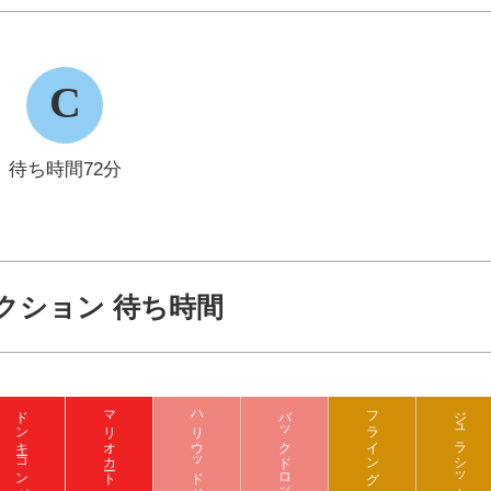
C
待ち時間72分
クション 待ち時間
マリオカート クッパの挑戦状
バックドロップ
フライング ダイナソー