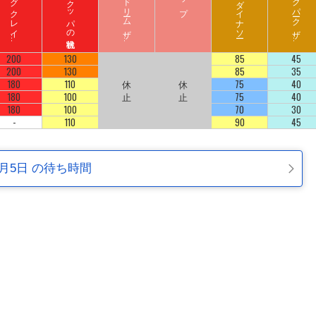
ド
ン
キ
ーコ
ン
グ
ク
レ
イ
ート
ロ
ッ
ハ
リ
ウ
ッ
ド
ド
リ
ーム
ザ
イ
ジ
ュ
ラ
シ
ッ
ク
パ
ーク
ザ
イ
ジ
コ
ラ
ド
ラ
ド
200
130
85
45
200
130
85
35
180
110
休
休
75
40
180
100
止
止
75
40
180
100
70
30
-
110
90
45
2月5日 の待ち時間