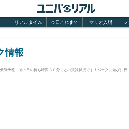
リアルタイム
今日これまで
マリオ入場
シ
ク情報
間、天気予報、その日の待ち時間３０分ごとの混雑状況です！パークに遊びに