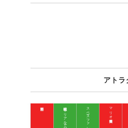
アトラ
呪術廻戦 ザ リアル 4-D
マリオ入場整理券