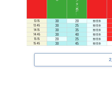
ス
ペ
ース
フ
ァ
ン
タ
ジ
ー
C
L
B
Z
E
D
U
D
30
20
13:15
整理券
30
25
13:45
整理券
30
35
14:15
整理券
30
40
14:45
整理券
20
25
15:15
整理券
30
45
15:45
整理券