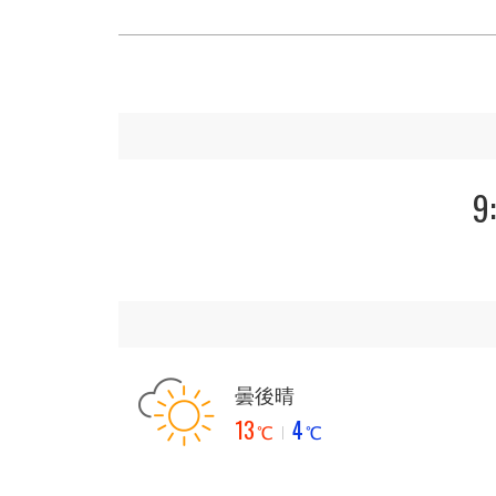
9
曇後晴
13
4
℃
℃