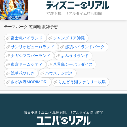
混雑予想、リアルタイム待ち時間
テーマパーク 遊園地 混雑予想
富士急ハイランド
ジャングリア沖縄
サンリオピューロランド
那須ハイランドパーク
ナガシマスパーランド
よみうりランド
東京ドームシティ
八景島シーパラダイス
浅草花やしき
ハウステンボス
さがみ湖MORIMORI
りんどう湖ファミリー牧場
毎日更新！ユニバ 混雑予想、リアルタイム待ち時間