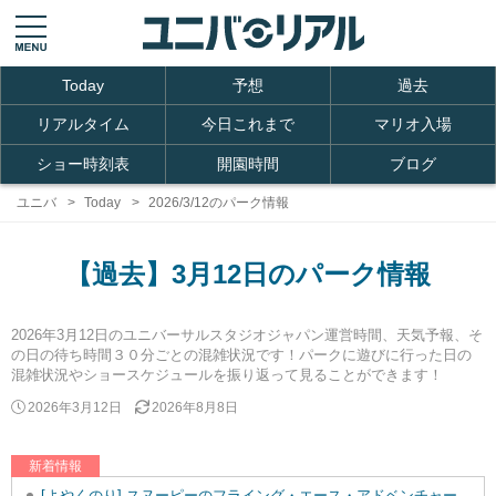
Today
予想
過去
リアルタイム
今日これまで
マリオ入場
ショー時刻表
開園時間
ブログ
ユニバ
Today
2026/3/12のパーク情報
【過去】3月12日のパーク情報
2026年3月12日のユニバーサルスタジオジャパン運営時間、天気予報、そ
の日の待ち時間３０分ごとの混雑状況です！パークに遊びに行った日の
混雑状況やショースケジュールを振り返って見ることができます！
2026年3月12日
2026年8月8日
新着情報
[よやくのり] スヌーピーのフライング・エース・アドベンチャーを追加しました。