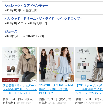
シュレック 4-D アドベンチャー
2026年1月8日 ～ 当面の間
ハリウッド・ドリーム・ザ・ライド ～バックドロップ～
2026年1月23日 ～ 2026年3月20日
ジョーズ
2026年3月7日 ～ 2026年3月29日
荷
新色登場！ラッシュガード
36%OFF!【8/2 10時〜24H
【7/31！クーポンで2,8
《水陸両用フリルラッシュ
限定：3,780円→2,390
円】 接触冷感 ワイド
ガード》上下セット おし
円！】ペプラ...
ツ ストライプパンツ ...
ゃれ U...
価格：6,490円～（税込、
価格：2,390円（税込、送
価格：5,700円（税込
送料無料)
料無料)
料無料)
(2026/7/31時点)
(2026/7/31時点)
(2026/7/31時点)