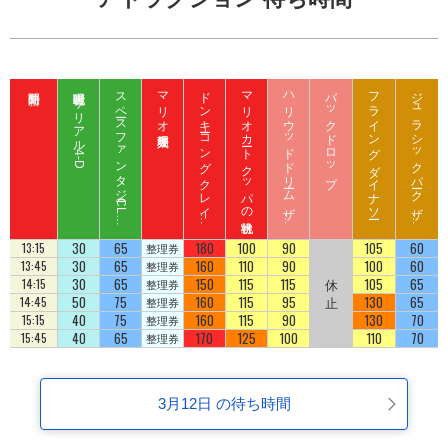
呪術廻戦 ザ リアル 4-D
ス
ペ
ース
フ
ァ
ン
タ
ジ
ー
C
L
B
Z
E
D
マリオ入場整理券
ド
ン
キ
ーコ
ン
グ
ク
レ
イ
ート
ロ
ッ
マリオカート クッパの挑戦状
ハ
リ
ウ
ッ
ド
ド
リ
ーム
ザ
イ
バックドロップ
フライング ダイナソー
ジ
ュ
ラ
シ
ッ
ク
パ
ーク
ザ
イ
ジ
コ
ラ
ド
ラ
ド
U
D
30
65
180
100
90
105
60
13:15
整理券
30
65
160
110
90
100
60
13:45
整理券
30
65
150
115
115
休
105
65
14:15
整理券
50
75
160
115
95
止
130
65
14:45
整理券
40
75
160
115
90
130
70
15:15
整理券
40
65
170
125
100
110
70
15:45
整理券
3月12日 の待ち時間