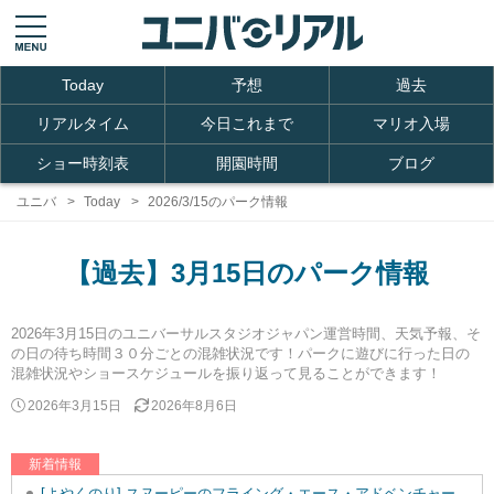
Today
予想
過去
リアルタイム
今日これまで
マリオ入場
ショー時刻表
開園時間
ブログ
ユニバ
Today
2026/3/15のパーク情報
【過去】3月15日のパーク情報
2026年3月15日のユニバーサルスタジオジャパン運営時間、天気予報、そ
の日の待ち時間３０分ごとの混雑状況です！パークに遊びに行った日の
混雑状況やショースケジュールを振り返って見ることができます！
2026年3月15日
2026年8月6日
新着情報
[よやくのり] スヌーピーのフライング・エース・アドベンチャーを追加しました。