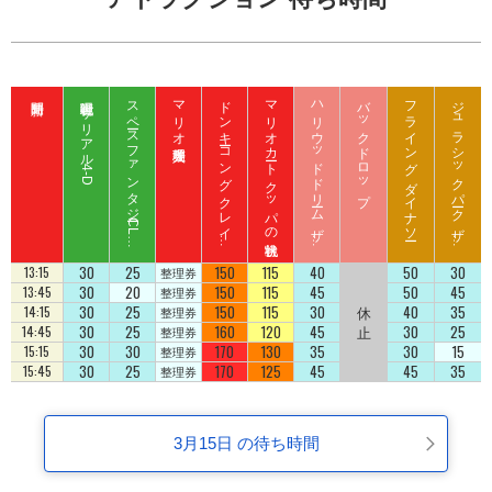
呪術廻戦 ザ リアル 4-D
ス
ペ
ース
フ
ァ
ン
タ
ジ
ー
C
L
B
Z
E
D
マリオ入場整理券
ド
ン
キ
ーコ
ン
グ
ク
レ
イ
ート
ロ
ッ
マリオカート クッパの挑戦状
ハ
リ
ウ
ッ
ド
ド
リ
ーム
ザ
イ
バックドロップ
フライング ダイナソー
ジ
ュ
ラ
シ
ッ
ク
パ
ーク
ザ
イ
ジ
コ
ラ
ド
ラ
ド
U
D
30
25
150
115
40
50
30
13:15
整理券
30
20
150
115
45
50
45
13:45
整理券
30
25
150
115
30
休
40
35
14:15
整理券
30
25
160
120
45
止
30
25
14:45
整理券
30
30
170
130
35
30
15
15:15
整理券
30
25
170
125
45
45
35
15:45
整理券
3月15日 の待ち時間