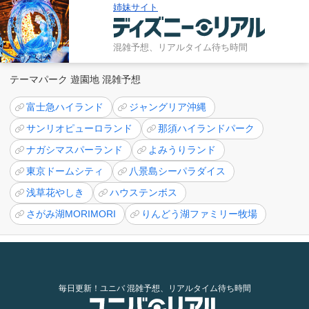
姉妹サイト
混雑予想、リアルタイム待ち時間
テーマパーク 遊園地 混雑予想
富士急ハイランド
ジャングリア沖縄
サンリオピューロランド
那須ハイランドパーク
ナガシマスパーランド
よみうりランド
東京ドームシティ
八景島シーパラダイス
浅草花やしき
ハウステンボス
さがみ湖MORIMORI
りんどう湖ファミリー牧場
毎日更新！ユニバ 混雑予想、リアルタイム待ち時間