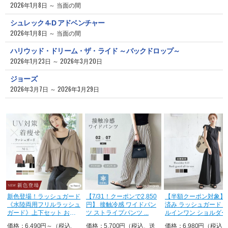
2026年1月8日 ～ 当面の間
シュレック 4-D アドベンチャー
2026年1月8日 ～ 当面の間
ハリウッド・ドリーム・ザ・ライド ～バックドロップ～
2026年1月23日 ～ 2026年3月20日
ジョーズ
2026年3月7日 ～ 2026年3月29日
新色登場！ラッシュガード
【7/31！クーポンで2,850
【半額クーポン対象】
《水陸両用フリルラッシュ
円】 接触冷感 ワイドパン
済み ラッシュガード 
ガード》上下セット おし
ツ ストライプパンツ ...
ルインワン ショルダー
ゃれ U...
リル ...
価格：6,490円～（税込、
価格：5,700円（税込、送
価格：6,980円（税込