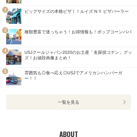
ビッグサイズの本格ピザ！！ルイズ N.Y. ピザパーラー
種類豊富で迷っちゃう！お得情報も！ポップコーンパパ
USJクールジャパン2020のお土産「名探偵コナン」グッ
ズ！お値段画像まとめ！
雰囲気も◎食べ応え◎USJでアメリカンハンバーガ
ー！！
一覧を見る
ABOUT