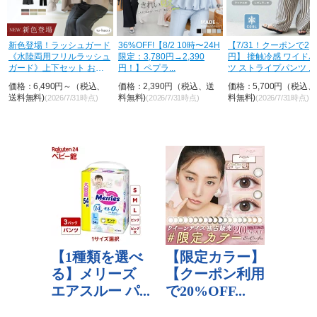
荷
新色登場！ラッシュガード
36%OFF!【8/2 10時〜24H
【7/31！クーポンで2,8
《水陸両用フリルラッシュ
限定：3,780円→2,390
円】 接触冷感 ワイド
ガード》上下セット おし
円！】ペプラ...
ツ ストライプパンツ ...
ゃれ U...
価格：6,490円～（税込、
価格：2,390円（税込、送
価格：5,700円（税込
送料無料)
料無料)
料無料)
(2026/7/31時点)
(2026/7/31時点)
(2026/7/31時点)