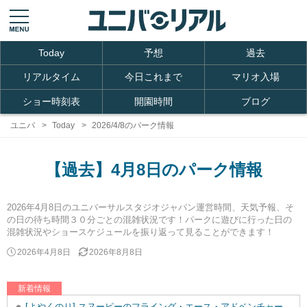
Today
予想
過去
リアルタイム
今日これまで
マリオ入場
ショー時刻表
開園時間
ブログ
ユニバ
Today
2026/4/8のパーク情報
【過去】4月8日のパーク情報
2026年4月8日のユニバーサルスタジオジャパン運営時間、天気予報、そ
の日の待ち時間３０分ごとの混雑状況です！パークに遊びに行った日の
混雑状況やショースケジュールを振り返って見ることができます！
2026年4月8日
2026年8月8日
新着情報
[よやくのり] スヌーピーのフライング・エース・アドベンチャーを追加しました。