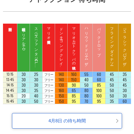
呪術廻戦 ザ リアル 4-D
ス
ペ
ース
フ
ァ
ン
タ
ジ
ー
C
L
B
Z
E
D
マリオ入場整理券
ド
ン
キ
ーコ
ン
グ
ク
レ
イ
ート
ロ
ッ
マリオカート クッパの挑戦状
ハ
リ
ウ
ッ
ド
ド
リ
ーム
ザ
イ
バックドロップ
フライング ダイナソー
ジ
ュ
ラ
シ
ッ
ク
パ
ーク
ザ
イ
ジ
コ
ラ
ド
ラ
ド
U
D
30
25
140
160
55
60
45
35
13:15
フリー
30
30
140
150
40
60
45
45
13:45
フリー
30
30
130
90
50
85
50
45
14:15
フリー
30
35
160
65
80
100
50
30
14:45
フリー
20
40
150
85
80
100
50
30
15:15
フリー
30
50
150
95
70
95
35
60
15:45
フリー
4月8日 の待ち時間