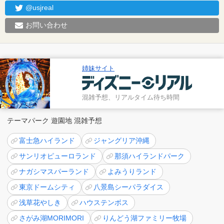
@usjreal
お問い合わせ
姉妹サイト
混雑予想、リアルタイム待ち時間
テーマパーク 遊園地 混雑予想
富士急ハイランド
ジャングリア沖縄
サンリオピューロランド
那須ハイランドパーク
ナガシマスパーランド
よみうりランド
東京ドームシティ
八景島シーパラダイス
浅草花やしき
ハウステンボス
さがみ湖MORIMORI
りんどう湖ファミリー牧場