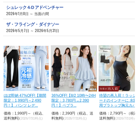
シュレック 4-D アドベンチャー
2026年1月8日 ～ 当面の間
ザ・フライング・ダイナソー
2026年5月7日 ～ 2026年5月31日
ほぼ即納 47%OFF!【期間
36%OFF!【8/2 10時〜24H
待望の再入荷！ラッシ
限定：1,990円～2,490
限定：3,780円→2,390
ードのインナーに 水陸
円！】 パンツ レデ...
円！】ペプラ...
用ブラトップ胸元カバ
&...
価格：1,990円～（税込、
価格：2,390円（税込、送
価格：2,790円～（税
送料無料)
料無料)
送料無料)
(2026/7/31時点)
(2026/7/31時点)
(2026/7/31時点