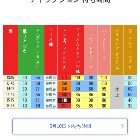
呪術廻戦 ザ リアル 4-D
ス
ペ
ース
フ
ァ
ン
タ
ジ
ー
C
L
B
Z
E
D
マリオ入場整理券
ド
ン
キ
ーコ
ン
グ
ク
レ
イ
ート
ロ
ッ
マリオカート クッパの挑戦状
ハ
リ
ウ
ッ
ド
ド
リ
ーム
ザ
イ
バックドロップ
フライング ダイナソー
ジ
ュ
ラ
シ
ッ
ク
パ
ーク
ザ
イ
ジ
コ
ラ
ド
ラ
ド
U
D
30
55
170
110
80
100
30
13:15
整理券
30
60
150
80
80
100
50
13:45
整理券
30
75
150
80
80
95
休
60
14:15
整理券
30
65
180
85
85
115
止
55
14:45
整理券
40
70
210
90
90
110
40
15:15
整理券
40
80
200
85
85
110
30
15:45
整理券
5月10日 の待ち時間