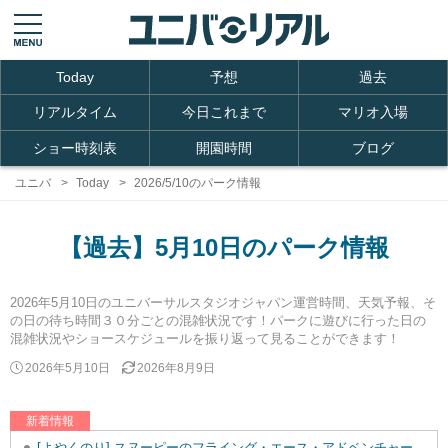
Today
予想
過去
リアルタイム
今日これまで
マリオ入場
ショー時刻表
開園時間
ブログ
ユニバ
Today
2026/5/10のパーク情報
【過去】5月10日のパーク情報
2026年5月10日のユニバーサルスタジオジャパン運営時間、天気予報、そ
の日の待ち時間３０分ごとの混雑状況です！パークに遊びに行った日の
混雑状況やショースケジュールを振り返って見ることができます！
2026年5月10日
2026年8月9日
新着情報
[よやくのり] スヌーピーのフライング・エース・アドベンチャーを追加しました。