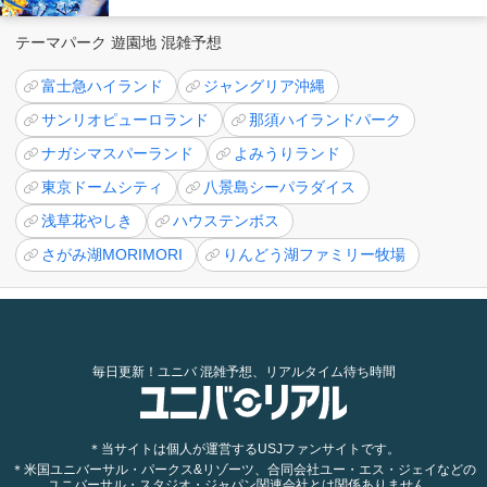
テーマパーク 遊園地 混雑予想
富士急ハイランド
ジャングリア沖縄
サンリオピューロランド
那須ハイランドパーク
ナガシマスパーランド
よみうりランド
東京ドームシティ
八景島シーパラダイス
浅草花やしき
ハウステンボス
さがみ湖MORIMORI
りんどう湖ファミリー牧場
毎日更新！ユニバ 混雑予想、リアルタイム待ち時間
＊当サイトは個人が運営するUSJファンサイトです。
＊米国ユニバーサル・パークス&リゾーツ、合同会社ユー・エス・ジェイなどの
ユニバーサル・スタジオ・ジャパン関連会社とは関係ありません。