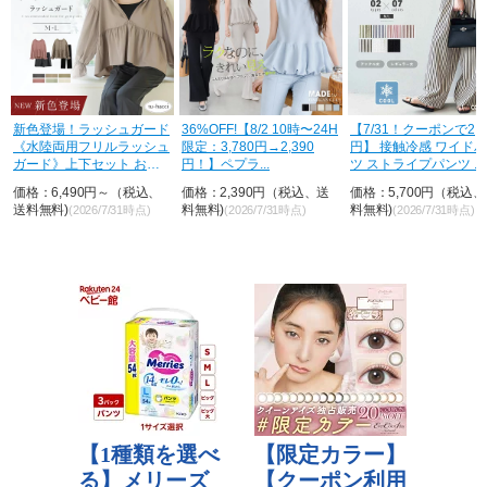
荷
新色登場！ラッシュガード
36%OFF!【8/2 10時〜24H
【7/31！クーポンで2,8
《水陸両用フリルラッシュ
限定：3,780円→2,390
円】 接触冷感 ワイド
ガード》上下セット おし
円！】ペプラ...
ツ ストライプパンツ ...
ゃれ U...
価格：6,490円～（税込、
価格：2,390円（税込、送
価格：5,700円（税込
送料無料)
料無料)
料無料)
(2026/7/31時点)
(2026/7/31時点)
(2026/7/31時点)