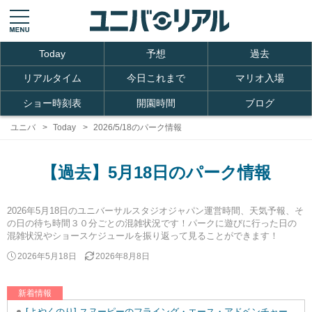
Today
予想
過去
リアルタイム
今日これまで
マリオ入場
ショー時刻表
開園時間
ブログ
ユニバ
Today
2026/5/18のパーク情報
【過去】5月18日のパーク情報
2026年5月18日のユニバーサルスタジオジャパン運営時間、天気予報、そ
の日の待ち時間３０分ごとの混雑状況です！パークに遊びに行った日の
混雑状況やショースケジュールを振り返って見ることができます！
2026年5月18日
2026年8月8日
新着情報
[よやくのり] スヌーピーのフライング・エース・アドベンチャーを追加しました。