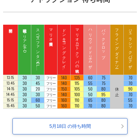
呪術廻戦 ザ リアル 4-D
ス
ペ
ース
フ
ァ
ン
タ
ジ
ー
C
L
B
Z
E
D
マリオ入場整理券
ド
ン
キ
ーコ
ン
グ
ク
レ
イ
ート
ロ
ッ
マリオカート クッパの挑戦状
ハ
リ
ウ
ッ
ド
ド
リ
ーム
ザ
イ
バックドロップ
フライング ダイナソー
ジ
ュ
ラ
シ
ッ
ク
パ
ーク
ザ
イ
ジ
コ
ラ
ド
ラ
ド
U
D
30
30
140
135
60
75
70
13:15
フリー
30
45
140
115
55
75
70
13:45
フリー
30
20
150
105
50
80
休
90
14:15
フリー
30
30
140
100
50
95
止
70
14:45
フリー
30
60
160
110
65
80
55
15:15
フリー
30
50
160
110
70
80
70
15:45
フリー
5月18日 の待ち時間