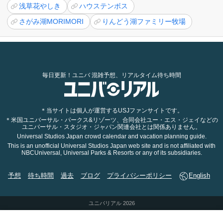
浅草花やしき
ハウステンボス
さがみ湖MORIMORI
りんどう湖ファミリー牧場
毎日更新！ユニバ 混雑予想、リアルタイム待ち時間
＊当サイトは個人が運営するUSJファンサイトです。
＊米国ユニバーサル・パークス&リゾーツ、合同会社ユー・エス・ジェイなどの
ユニバーサル・スタジオ・ジャパン関連会社とは関係ありません。
Universal Studios Japan crowd calendar and vacation planning guide.
This is an unofficial Universal Studios Japan web site and is not affiliated with
NBCUniversal, Universal Parks & Resorts or any of its subsidiaries.
予想
待ち時間
過去
ブログ
プライバシーポリシー
English
ユニバリアル 2026