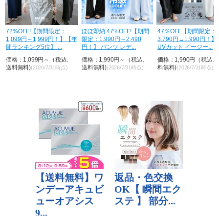
ほぼ即納 47%OFF!【期間
47％OFF【期間限定：
50%OFF さらに半額！
年
限定：1,990円～2,490
3,790円→1,990円！】速乾
【期間限定：3,690円
円！】 パンツ レデ...
UVカット イージー...
→923円！3枚購入で3
が...
価格：1,990円～（税込、
価格：1,990円（税込、送
価格：1,845円（税込
送料無料)
料無料)
料無料)
(2026/7/31時点)
(2026/7/31時点)
(2026/7/31時点)