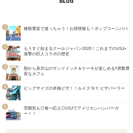
種類豊富で迷っちゃう！お得情報も！ポップコーンパパ
もうすぐ始まるクールジャパン2020！これまでのUSJ×
進撃の巨人コラボの歴史
朝から具沢山のサンドイッチ＆ケーキが楽しめる‼席数豊
富なカフェ
ビッグサイズの本格ピザ！！ルイズ N.Y. ピザパーラー
雰囲気も◎食べ応え◎USJでアメリカンハンバーガ
ー！！