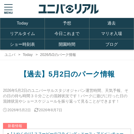
Today
予想
過去
リアルタイム
今日これまで
マリオ入場
ショー時刻表
開園時間
ブログ
ユニバ
Today
2026/5/2のパーク情報
【過去】5月2日のパーク情報
2026年5月2日のユニバーサルスタジオジャパン運営時間、天気予報、そ
の日の待ち時間３０分ごとの混雑状況です！パークに遊びに行った日の
混雑状況やショースケジュールを振り返って見ることができます！
2026年5月2日
2026年8月7日
新着情報
[よやくのり] スヌーピーのフライング・エース・アドベンチャーを追加しました。