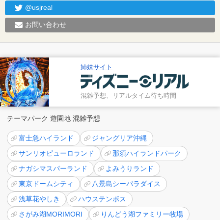
@usjreal
お問い合わせ
姉妹サイト
混雑予想、リアルタイム待ち時間
テーマパーク 遊園地 混雑予想
富士急ハイランド
ジャングリア沖縄
サンリオピューロランド
那須ハイランドパーク
ナガシマスパーランド
よみうりランド
東京ドームシティ
八景島シーパラダイス
浅草花やしき
ハウステンボス
さがみ湖MORIMORI
りんどう湖ファミリー牧場