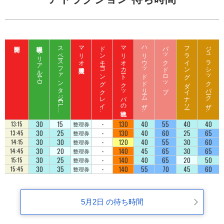
呪術廻戦 ザ リアル 4-D
ス
ペ
ース
フ
ァ
ン
タ
ジ
ー
C
L
B
Z
E
D
マリオ入場整理券
ド
ン
キ
ーコ
ン
グ
ク
レ
イ
ート
ロ
ッ
マリオカート クッパの挑戦状
ハ
リ
ウ
ッ
ド
ド
リ
ーム
ザ
イ
バックドロップ
フライング ダイナソー
ジ
ュ
ラ
シ
ッ
ク
パ
ーク
ザ
イ
ジ
コ
ラ
ド
ラ
ド
U
D
30
15
-
130
40
55
40
40
13:15
整理券
30
25
-
130
40
60
25
65
13:45
整理券
30
30
-
120
40
55
30
60
14:15
整理券
30
20
-
140
45
65
30
65
14:45
整理券
30
25
-
140
40
65
20
50
15:15
整理券
30
35
-
140
55
70
45
60
15:45
整理券
5月2日 の待ち時間