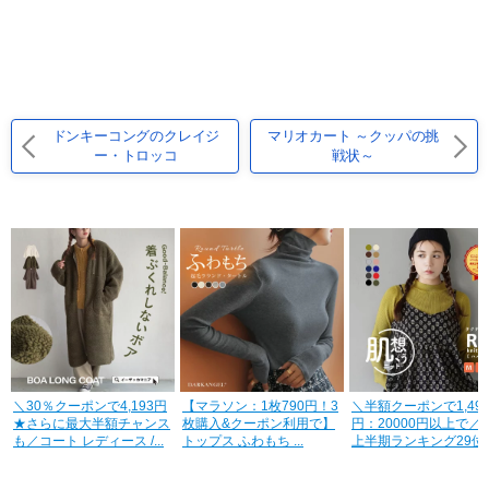
ドンキーコングのクレイジ
マリオカート ～クッパの挑
ー・トロッコ
戦状～
＼30％クーポンで4,193円
【マラソン：1枚790円！3
＼半額クーポンで1,495
★さらに最大半額チャンス
枚購入&クーポン利用で】
円：20000円以上で／楽
も／コート レディース /...
トップス ふわもち ...
上半期ランキング29位
【...