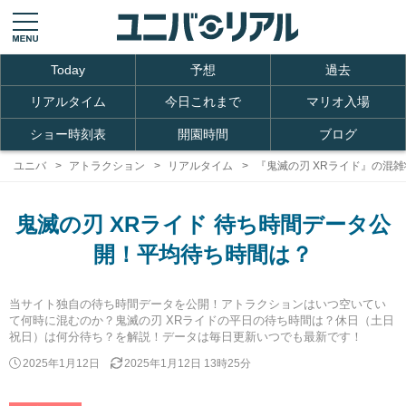
Today
予想
過去
リアルタイム
今日これまで
マリオ入場
ショー時刻表
開園時間
ブログ
ユニバ
アトラクション
リアルタイム
『鬼滅の刃 XRライド』の混雑
鬼滅の刃 XRライド 待ち時間データ公
開！平均待ち時間は？
当サイト独自の待ち時間データを公開！アトラクションはいつ空いてい
て何時に混むのか？鬼滅の刃 XRライドの平日の待ち時間は？休日（土日
祝日）は何分待ち？を解説！データは毎日更新いつでも最新です！
2025年1月12日
2025年1月12日 13時25分