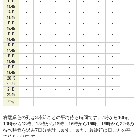
-
-
-
-
-
-
-
13:15
-
-
-
-
-
-
-
13:45
-
-
-
-
-
-
-
14:15
-
-
-
-
-
-
-
-
14:45
-
-
-
-
-
-
-
15:15
-
-
-
-
-
-
-
15:45
-
-
-
-
-
-
-
16:15
-
-
-
-
-
-
-
16:45
-
-
-
-
-
-
-
17:15
-
-
-
-
-
-
-
-
17:45
-
-
-
-
-
-
-
18:15
-
-
-
-
-
-
-
18:45
-
-
-
-
-
-
-
19:15
-
-
-
-
-
-
-
19:45
-
-
-
-
-
-
-
20:15
-
-
-
-
-
-
-
-
20:45
-
-
-
-
-
-
-
21:15
-
-
-
-
-
-
-
21:45
-
-
-
-
-
-
-
-
平均
右端緑色の列は3時間ごとの平均待ち時間です。7時から10時、
10時から13時、13時から16時、16時から19時、19時から22時の
待ち時間を過去7日分集計します。 また、最終行は日ごとの平
均待ち時間です。