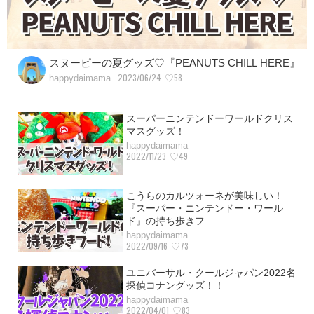
スヌーピーの夏グッズ♡『PEANUTS CHILL HERE』
2023/06/24
♡58
happydaimama
スーパーニンテンドーワールドクリス
マスグッズ！
happydaimama
2022/11/23
♡49
こうらのカルツォーネが美味しい！
『スーパー・ニンテンドー・ワール
ド』の持ち歩きフ…
happydaimama
2022/09/16
♡73
ユニバーサル・クールジャパン2022名
探偵コナングッズ！！
happydaimama
2022/04/01
♡83