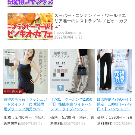
スーパー・ニンテンドー・ワールドエ
リア唯一のレストラン”キノピオ・カフ
ェ“
happydaimama
2022/03/04
♡79
ガ
【7/31！クーポンで2,850
ほぼ即納 47%OFF!【期間
【7/31！クーポンで2,6
円】 接触冷感 ワイドパン
限定：1,990円～2,490
円～】 ワンピース ウ
型
ツ ストライプパンツ ...
円！】 パンツ レデ...
トギャザー Tシャツワ..
、
価格：5,700円（税込、送
価格：1,990円～（税込、
価格：5,380円～（税
料無料)
送料無料)
送料無料)
(2026/7/31時点)
(2026/7/31時点)
(2026/7/31時点