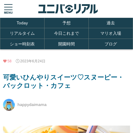
Today
予想
過去
リアルタイム
今日これまで
マリオ入場
ショー時刻表
開園時間
ブログ
58
2023年6月24日
可愛いひんやりスイーツ♡スヌーピー・
バックロット・カフェ
happydaimama