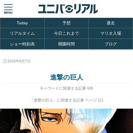
Today
予想
過去
リアルタイム
今日これまで
マリオ入場
ショー時刻表
開園時間
ブログ
2026年8月7日
進撃の巨人
キーワードに関連する記事 6件
「進撃の巨人」に関連する記事 ページ 1/1