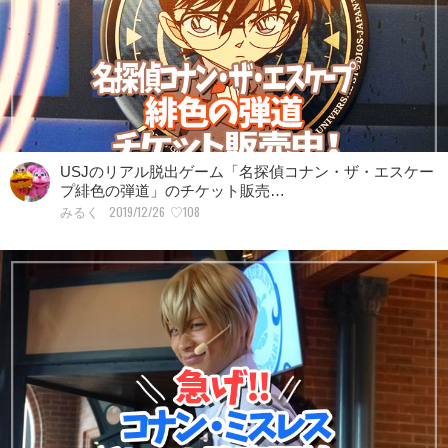
USJのリアル脱出ゲーム「名探偵コナン・ザ・エスケー
プ緋色の弾道」のチケット販売…
2019/12/26
♡108
みるく