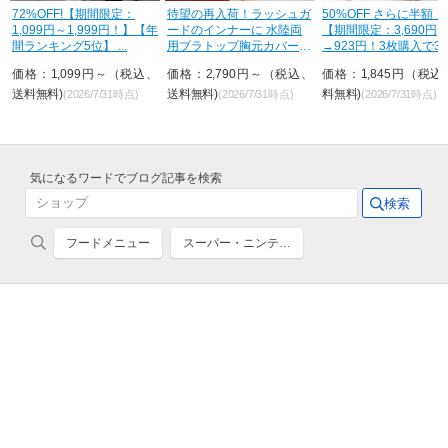
荷
72%OFF!【期間限定：
待望の再入荷！ラッシュガ
50%OFF さらに半額！
1,099円～1,999円！】【年
ードのインナーに 水陸両
【期間限定：3,690円
間ランキング5位】 ...
用ブラトップ胸元カバー型
→923円！3枚購入で3
&...
が...
送
価格：1,099円～（税込、
価格：2,790円～（税込、
価格：1,845円（税込
送料無料)
送料無料)
料無料)
(2026/7/31時点)
(2026/7/31時点)
(2026/7/31時点)
気になるワードでブログ記事を検索
フードメニュー
スーパー・ニンテ…