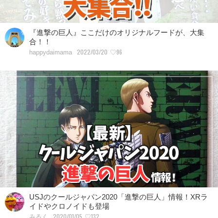
『進撃の巨人』ここだけのオリジナルフードが、大集
合！！
2022/03/20
♡96
happydaimama
USJのクールジャパン2020「進撃の巨人」情報！XRラ
イドやクロノイドも登場
2020/01/05
♡132
みるく