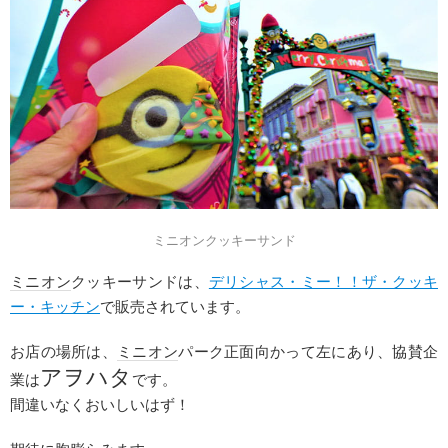
ミニオンクッキーサンド
ミニオン
クッキーサンドは、
デリシャス・ミー！！ザ・クッキ
ー・キッチン
で販売されています。
お店の場所は、
ミニオン
パーク正面向かって左にあり、協賛企
アヲハタ
業は
です。
間違いなくおいしいはず！