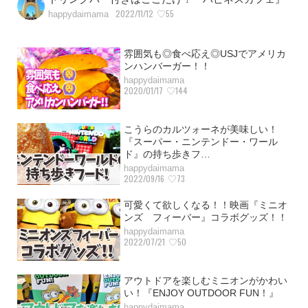
2022/11/12
♡55
happydaimama
雰囲気も◎食べ応え◎USJでアメリカ
ンハンバーガー！！
happydaimama
2020/01/17
♡144
こうらのカルツォーネが美味しい！
『スーパー・ニンテンドー・ワール
ド』の持ち歩きフ…
happydaimama
2022/09/16
♡73
可愛くて欲しくなる！！映画『ミニオ
ンズ フィーバー』コラボグッズ！！
happydaimama
2022/07/21
♡50
アウトドアを楽しむミニオンがかわい
い！『ENJOY OUTDOOR FUN！』
happydaimama