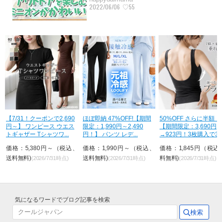
2022/06/06
♡55
ほぼ即納 47%OFF!【期間
50%OFF さらに半額！
36%OFF!【8/2 10時〜
限定：1,990円～2,490
【期間限定：3,690円
限定：3,780円→2,390
円！】 パンツ レデ...
→923円！3枚購入で3枚目
円！】ペプラ...
が...
、
価格：1,990円～（税込、
価格：1,845円（税込、送
価格：2,390円（税込
送料無料)
料無料)
料無料)
(2026/7/31時点)
(2026/7/31時点)
(2026/7/31時点)
気になるワードでブログ記事を検索