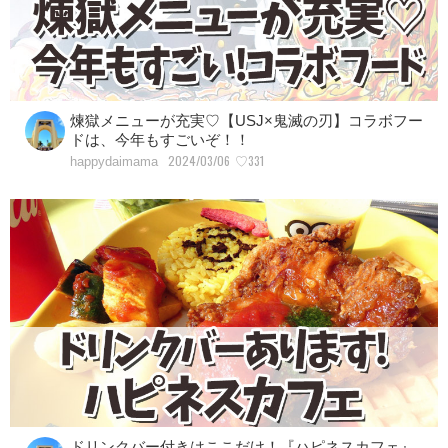
煉獄メニューが充実♡【USJ×鬼滅の刃】コラボフー
ドは、今年もすごいぞ！！
2024/03/06
♡331
happydaimama
ドリンクバー付きはここだけ！『ハピネスカフェ』