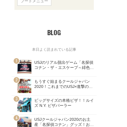
フードメニュー
BLOG
本日よく読まれている記事
USJのリアル脱出ゲーム「名探偵
コナン・ザ・エスケープ～緋色の
弾道～」ネタバレ注意！
もうすぐ始まるクールジャパン
2020！これまでのUSJ×進撃の巨
人コラボの歴史
ビッグサイズの本格ピザ！！ルイ
ズ N.Y. ピザパーラー
USJクールジャパン2020のお土
産「名探偵コナン」グッズ！お値