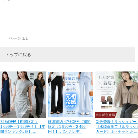
ページ 1/1
トップに戻る
72%OFF!【期間限定：
ほぼ即納 47%OFF!【期間
新色登場！ラッシュガー
1,099円～1,999円！】【年
限定：1,990円～2,490
《水陸両用フリルラッシ
間ランキング5位】 ...
円！】 パンツ レデ...
ガード》上下セット おし
ゃれ U...