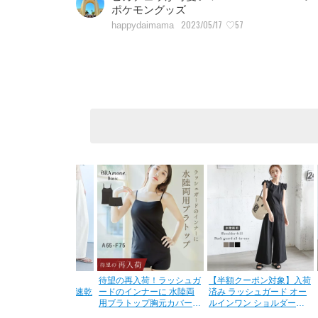
ポケモングッズ
2023/05/17
♡57
happydaimama
7％OFF【期間限定：
待望の再入荷！ラッシュガ
【半額クーポン対象】入荷
,790円→1,990円！】速乾
ードのインナーに 水陸両
済み ラッシュガード オー
Vカット イージー...
用ブラトップ胸元カバー型
ルインワン ショルダーフ
&...
リル ...