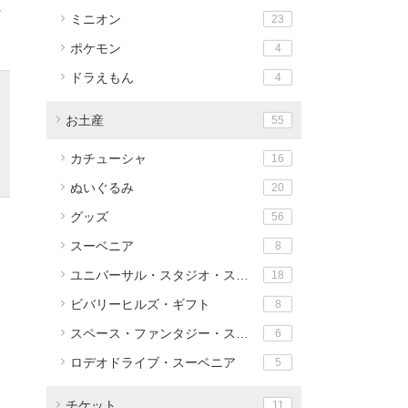
、
ミニオン
23
ポケモン
4
ドラえもん
4
お土産
55
カチューシャ
16
ぬいぐるみ
20
グッズ
56
スーベニア
8
ユニバーサル・スタジオ・ストア
18
ビバリーヒルズ・ギフト
8
スペース・ファンタジー・ステーション
6
ロデオドライブ・スーベニア
5
チケット
11