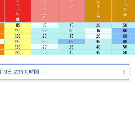
ハ
リ
ウ
ッ
ド
ド
リ
ーム
ザ
イ
ジ
ュ
ラ
シ
ッ
ク
パ
ーク
ザ
イ
ラ
ド
ラ
ド
115
15
45
30
50
120
25
30
15
60
120
25
45
20
60
120
25
55
45
60
120
20
25
40
50
120
35
45
45
50
8月9日 の待ち時間