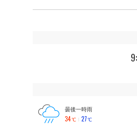
9
曇後一時雨
34
27
℃
℃