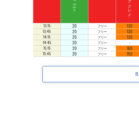
ド
ン
キ
ーコ
ン
グ
ク
レ
イ
ート
ロ
ッ
アート
ジ
コ
20
130
13:15
フリー
20
130
13:45
フリー
20
130
14:15
フリー
20
-
14:45
フリー
20
160
15:15
フリー
20
150
15:45
フリー