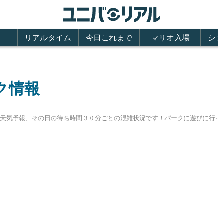
リアルタイム
今日これまで
マリオ入場
シ
ク情報
間、天気予報、その日の待ち時間３０分ごとの混雑状況です！パークに遊びに