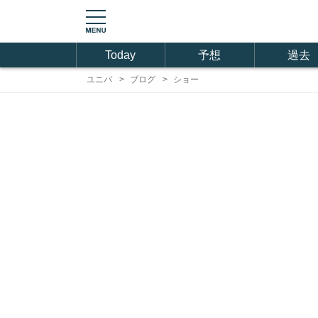
Today
予想
過去
ユニバ
ブログ
ショー