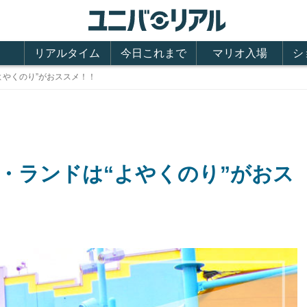
リアルタイム
今日これまで
マリオ入場
シ
よやくのり”がおススメ！！
・ランドは“よやくのり”がおス