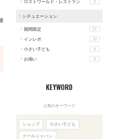
ロストワールド・レストラン
2
シチュエーション
離
期間限定
27
インレポ
10
小さい子ども
4
お揃い
8
KEYWORD
人気のキーワード
ショップ
小さい子ども
クールジャパン