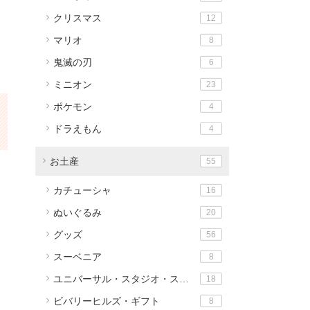
クリスマス
12
マリオ
8
鬼滅の刃
6
ミニオン
23
ポケモン
4
ドラえもん
4
お土産
55
カチューシャ
16
ぬいぐるみ
20
グッズ
56
スーベニア
8
ユニバーサル・スタジオ・ストア
18
ビバリーヒルズ・ギフト
8