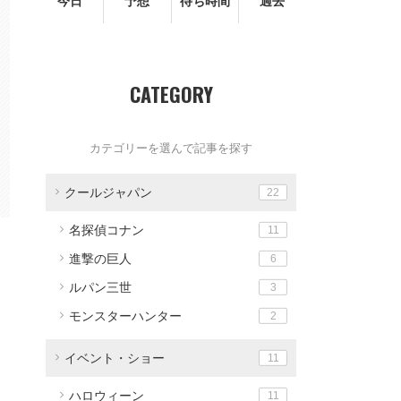
今日
予想
待ち時間
過去
CATEGORY
カテゴリーを選んで記事を探す
クールジャパン
22
名探偵コナン
11
進撃の巨人
6
ルパン三世
3
モンスターハンター
2
イベント・ショー
11
ハロウィーン
11