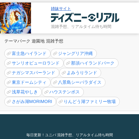
姉妹サイト
混雑予想、リアルタイム待ち時間
テーマパーク 遊園地 混雑予想
富士急ハイランド
ジャングリア沖縄
サンリオピューロランド
那須ハイランドパーク
ナガシマスパーランド
よみうりランド
東京ドームシティ
八景島シーパラダイス
浅草花やしき
ハウステンボス
さがみ湖MORIMORI
りんどう湖ファミリー牧場
毎日更新！ユニバ 混雑予想、リアルタイム待ち時間