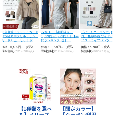
ド
72%OFF!【期間限定：
【7/31！クーポンで2,850
【半額クーポン対象】
ュ
1,099円～1,999円！】【年
円】 接触冷感 ワイドパン
済み ラッシュガード 
間ランキング5位】 ...
ツ ストライプパンツ ...
ルインワン ショルダー
リル ...
価格：1,099円～（税込、
価格：5,700円（税込、送
価格：6,980円（税込
送料無料)
料無料)
料無料)
(2026/7/31時点)
(2026/7/31時点)
(2026/7/31時点)