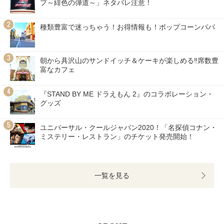
プ～緋色の弾道～」ネタバレ注意！
種類豊富で迷っちゃう！お得情報も！ポップコーンパパ
朝から具沢山のサンドイッチ＆ケーキが楽しめる‼席数豊
富なカフェ
『STAND BY ME ドラえもん 2』のコラボレーション・
グッズ
ユニバーサル・クールジャパン2020！「名探偵コナン・
ミステリー・レストラン」のチケット発売開始！
一覧を見る